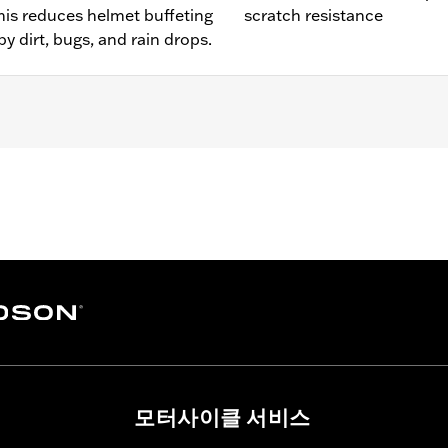
This reduces helmet buffeting
scratch resistance
y dirt, bugs, and rain drops.
ide® (except '23-later FLHXSE and '24-later FLHX), Ultra Limi
e
ches
– Go to
www.h-d.com/warranty
for full details
모터사이클 서비스