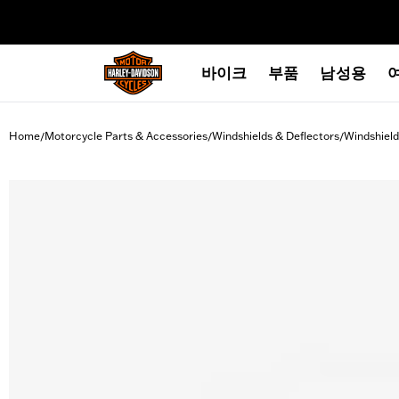
web accessibility
바이크
부품
남성용
Home
Motorcycle Parts & Accessories
Windshields & Deflectors
Windshield
/
/
/