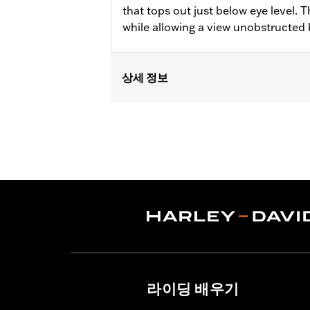
that tops out just below eye level. 
while allowing a view unobstructed b
상세 정보
Fits ‘14-'24 Electra Glide®, Street Gl
Installation Instructions
Sold In Units:
Each
Material:
Hard-coated Polycarbonat
Width:
19.3 Inches
In the Box:
Windshield only
Material Width UOM:
Inches
Windshield Overall Height:
10.0
Windshield Overall Height UOM:
In
WARRANTY:
1 year limited warranty 
라이딩 배우기