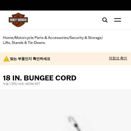
web accessibility
Home
Motorcycle Parts & Accessories
Security & Storage
/
/
/
Lifts, Stands & Tie-Downs
적합성 확인
맞는 부품인지 확인하세요
18 IN. BUNGEE CORD
부품 | SKU 번호: 98196-85T