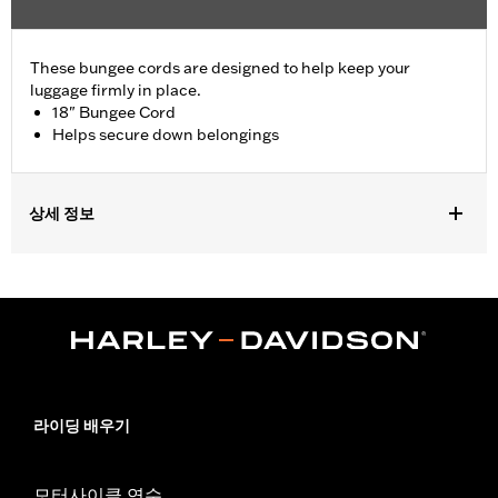
These bungee cords are designed to help keep your
luggage firmly in place.
18" Bungee Cord
Helps secure down belongings
상세 정보
Universal Fitment.
Sold In Units:
Each
Length:
18 Inches
Material Length UOM:
Inches
In the Box:
Bungee cord only
WARRANTY:
1 year limited warranty – Go to
www.h-
d.com/warranty
for full details
라이딩 배우기
모터사이클 연수