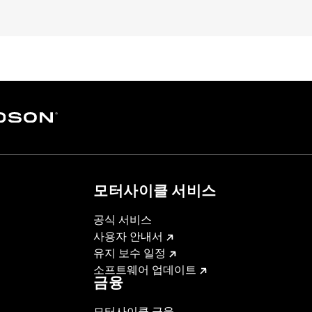
d FX Softail® models with stock and accessory 1.0" diamet
loy
– Go to
www.h-d.com/warranty
for full details
s and risers may require a change in clutch and/or throttle
egulated in many locations. Check local laws to ensure you
모터사이클 서비스
공식 서비스
사용자 안내서
유지 보수 일정
소프트웨어 업데이트
금융
모터사이클 금융