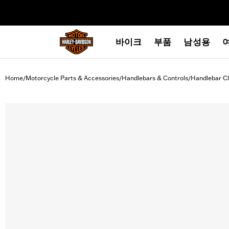
web accessibility
바이크
부품
남성용
Home
Motorcycle Parts & Accessories
Handlebars & Controls
Handlebar C
/
/
/