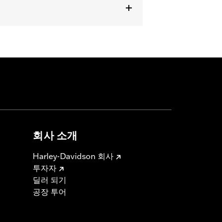
er handlebar (except '96-'06 XL883C
 cable and brake lines for some
r motorcycle meets applicable
회사 소개
Harley-Davidson 회사
투자자
딜러 되기
공장 투어