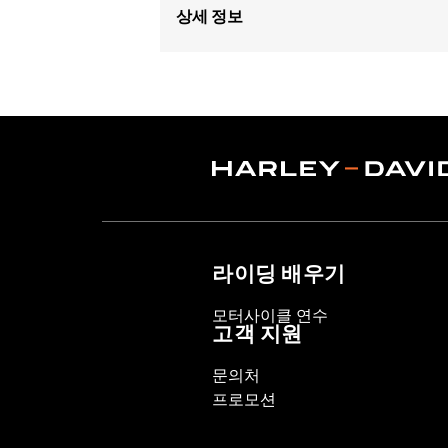
상세 정보
Fits '74-'06 XL, FX, FXR, FX Dyna® an
and XL1200C and '99-'06 FXR).
Collection:
Bar & Shield
Sold In Units:
Each
Material:
Die-Cast Zinc/Aluminum Al
In the Box:
Upper handlebar clamp
WARRANTY:
1 year limited warranty 
NOTES:
Installation of some handlebar
models. Handlebar height is r
라이딩 배우기
regulations.
모터사이클 연수
고객 지원
문의처
프로모션