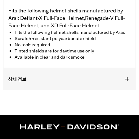
Fits the following helmet shells manufactured by
Arai: Defiant-X Full-Face Helmet,Renegade-V Full-
Face Helmet, and XD Full-Face Helmet
Fits the following helmet shells manufactured by Arai:
Scratch-resistant polycarbonate shield
No tools required
Tinted shields are for daytime use only
Available in clear and dark smoke
상세 정보
Gender:
Unisex
Collection:
Genuine Motorclothes
WARRANTY:
1 year limited warranty – Go to
www.h-
d.com/warranty
for full details