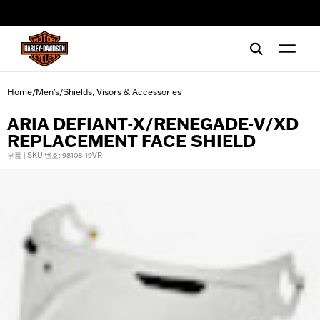
web accessibility
Home
Men's
Shields, Visors & Accessories
/
/
ARIA DEFIANT-X/RENEGADE-V/XD
REPLACEMENT FACE SHIELD
부품 | SKU 번호: 98108-19VR