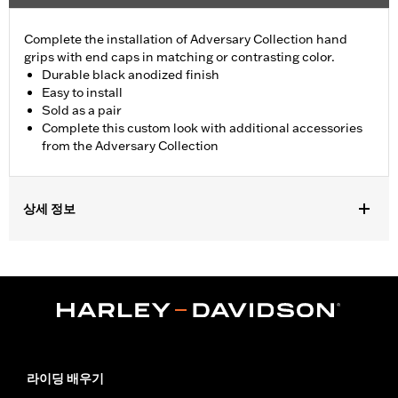
Complete the installation of Adversary Collection hand
grips with end caps in matching or contrasting color.
Durable black anodized finish
Easy to install
Sold as a pair
Complete this custom look with additional accessories
from the Adversary Collection
상세 정보
Fits ’21-later Revolution® Max engine-equipped models (except
RA1250S, '24-later RA1250SE and RA1250ST). Does not fit with
wind deflectors.
Installation Instructions
Collection:
Adversary
Sold In Units:
Pair
In the Box:
End caps and installation instructions
라이딩 배우기
WARRANTY:
1 year limited warranty – Go to
www.h-