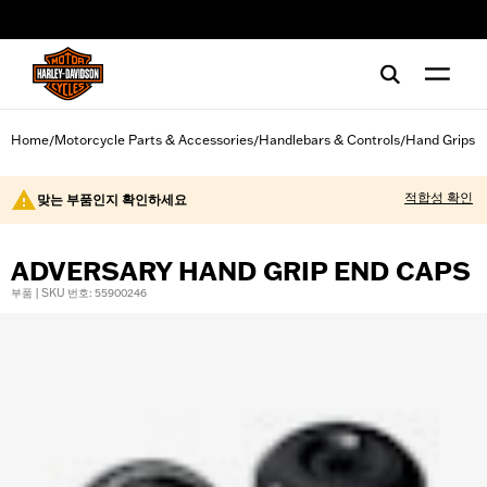
web accessibility
Home
Motorcycle Parts & Accessories
Handlebars & Controls
Hand Grips
/
/
/
적합성 확인
맞는 부품인지 확인하세요
ADVERSARY HAND GRIP END CAPS
부품 | SKU 번호: 55900246