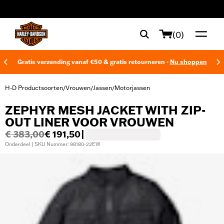
web accessibility
(0)
Gratis verzending vanaf €50 & gratis retourneren -
Nu shoppen
H-D Productsoorten
Vrouwen
Jassen
Motorjassen
/
/
/
ZEPHYR MESH JACKET WITH ZIP-
OUT LINER VOOR VROUWEN
€ 383,00
€ 191,50
|
Onderdeel | SKU Nummer: 98180-22EW