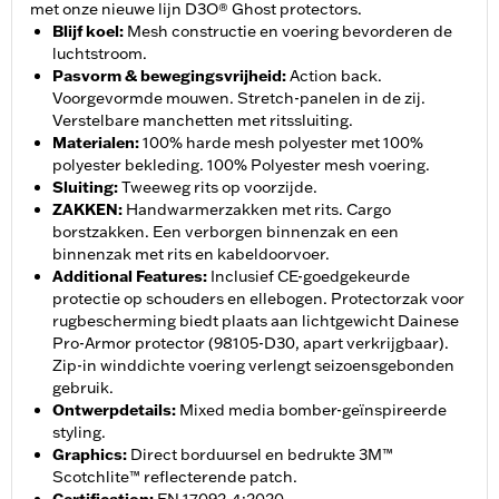
met onze nieuwe lijn D3O® Ghost protectors.
Blijf koel
:
Mesh constructie en voering bevorderen de
luchtstroom.
Pasvorm & bewegingsvrijheid
:
Action back.
Voorgevormde mouwen. Stretch-panelen in de zij.
Verstelbare manchetten met ritssluiting.
Materialen
:
100% harde mesh polyester met 100%
polyester bekleding. 100% Polyester mesh voering.
Sluiting
:
Tweeweg rits op voorzijde.
ZAKKEN
:
Handwarmerzakken met rits. Cargo
borstzakken. Een verborgen binnenzak en een
binnenzak met rits en kabeldoorvoer.
Additional Features
:
Inclusief CE-goedgekeurde
protectie op schouders en ellebogen. Protectorzak voor
rugbescherming biedt plaats aan lichtgewicht Dainese
Pro-Armor protector (98105-D30, apart verkrijgbaar).
Zip-in winddichte voering verlengt seizoensgebonden
gebruik.
Ontwerpdetails
:
Mixed media bomber-geïnspireerde
styling.
Graphics
:
Direct borduursel en bedrukte 3M™
Scotchlite™ reflecterende patch.