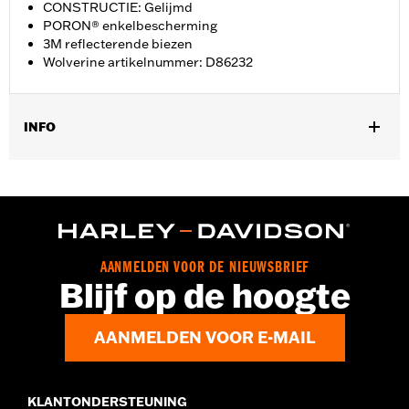
CONSTRUCTIE: Gelijmd
PORON® enkelbescherming
3M reflecterende biezen
Wolverine artikelnummer: D86232
INFO
Geslacht:
Vrouwen
GARANTIE:
Wolverine Worldwide fabrieksgarantie – Ga naar
www.h-d.com/warranty
voor meer info
Herkomst:
Geïmporteerd
Dimension Description:
SCHACHTHOOGTE: 13,34 CM /
AANMELDEN VOOR DE NIEUWSBRIEF
HAKHOOGTE: 1”
Blijf op de hoogte
AANMELDEN VOOR E-MAIL
KLANTONDERSTEUNING