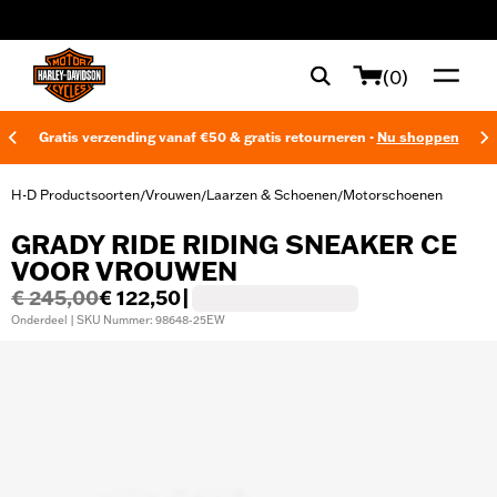
web accessibility
(0)
Gratis verzending vanaf €50 & gratis retourneren -
Nu shoppen
H-D Productsoorten
Vrouwen
Laarzen & Schoenen
Motorschoenen
/
/
/
GRADY RIDE RIDING SNEAKER CE
VOOR VROUWEN
€ 245,00
€ 122,50
|
Onderdeel | SKU Nummer: 98648-25EW