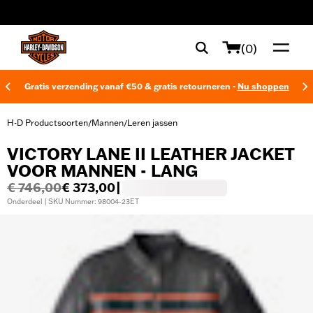
web accessibility
(0)
Gratis verzending vanaf €50 & gratis retourneren -
Nu shoppen
H-D Productsoorten
Mannen
Leren jassen
/
/
VICTORY LANE II LEATHER JACKET
VOOR MANNEN - LANG
€ 746,00
€ 373,00
|
Onderdeel | SKU Nummer: 98004-23ET