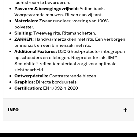
luchtstroom te bevorderen.
Pasvorm & bewegingsvrijheid
:
Action back.
Voorgevormde mouwen. Ritsen aan zijkant.
Materialen
:
Zwaar rundleer, voering van 100%
polyester.
Sluiting
:
Tweeweg rits. Ritsmanchetten.
ZAKKEN
:
Handwarmerzakken met rits. Een verborgen
binnenzak en een binnenzak met rits.
Additional Features
:
D30 Ghost-protector inbegrepen
op schouders en ellebogen. Rugprotectorzak. 3M™
Scotchlite™ reflectiemateriaal zorgt voor optimale
zichtbaarheid.
Ontwerpdetails
:
Contrasterende biezen.
Graphics
:
Directe borduursels.
Certification
:
EN 17092-4:2020
INFO
Geslacht:
Mannen
,
,
Functionele features:
Geventileerd
Action back - Basic