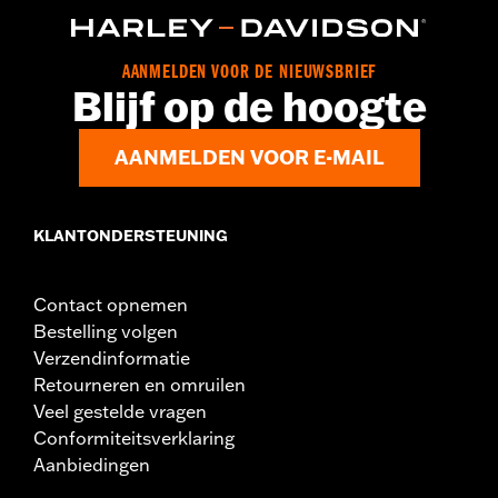
,
,
,
Tweeweg rits op voorzijde
Ritszakken
Binnenrits
,
,
Lichaamsprotectoren inbegrepen
Bodyprotectorzakken
Reflecterend
AANMELDEN VOOR DE NIEUWSBRIEF
GARANTIE:
2 jaar beperkte garantie - Ga naar
www.h-
Blijf op de hoogte
d.com/garantie
voor meer info
Jacket Style:
Moto
AANMELDEN VOOR E-MAIL
Herkomst:
Geïmporteerd
KLANTONDERSTEUNING
Contact opnemen
Bestelling volgen
Verzendinformatie
Retourneren en omruilen
Veel gestelde vragen
Conformiteitsverklaring
Aanbiedingen