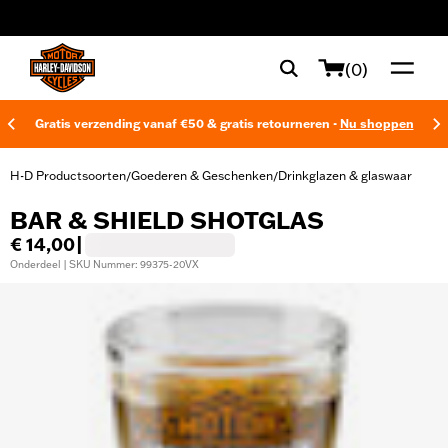
web accessibility
(0)
Gratis verzending vanaf €50 & gratis retourneren -
Nu shoppen
H-D Productsoorten
Goederen & Geschenken
Drinkglazen & glaswaar
/
/
BAR & SHIELD SHOTGLAS
€ 14,00
|
Onderdeel | SKU Nummer: 99375-20VX