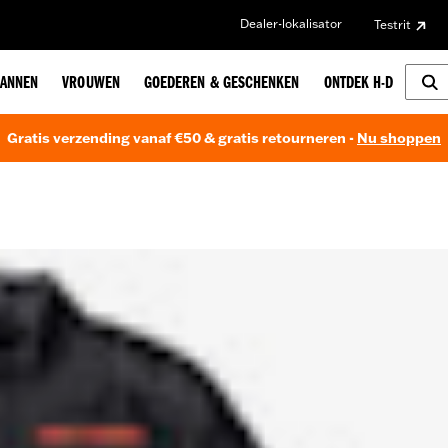
Dealer-lokalisator
Testrit
ANNEN
VROUWEN
GOEDEREN & GESCHENKEN
ONTDEK H-D
Gratis verzending vanaf €50 & gratis retourneren -
Nu shoppen