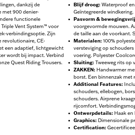
ingen, dankzij de
Blijf droog
:
Waterproof en
e met 900 denier-
Geïntegreerde windkering.
andere functionele
Pasvorm & bewegingsvri
 Triple Vent System™ voor
voorgevormde mouwen. Aa
k-verbindingsoptie. Zijn
de taille aan de voorkant. 
 revolutionaire, CE-
Materialen
:
100% polyeste
een adaptief, lichtgewicht
versteviging op schouders
ker wordt bij impact. Verbind
voering. Polyester Coolco
onze Quest Riding Trousers.
Sluiting
:
Tweeweg rits op v
ZAKKEN
:
Handwarmer met 
borst. Een binnenzak met r
Additional Features
:
Incl
schouders, ellebogen, bors
schouders. Airprene kraag
rijcomfort. Verbindingsmog
Ontwerpdetails
:
Haak en 
Graphics
:
Dimensionale pr
Certification
:
Gecertifice