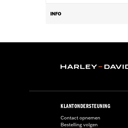
INFO
Geslacht:
Mannen
Functionele features:
Geventileerd
,
Verstelbare taille
,
Tweeweg rits op voo
GARANTIE:
2 jaar beperkte garantie -
Jacket Style:
Triple Vent
Herkomst:
Geïmporteerd
KLANTONDERSTEUNING
Contact opnemen
Bestelling volgen