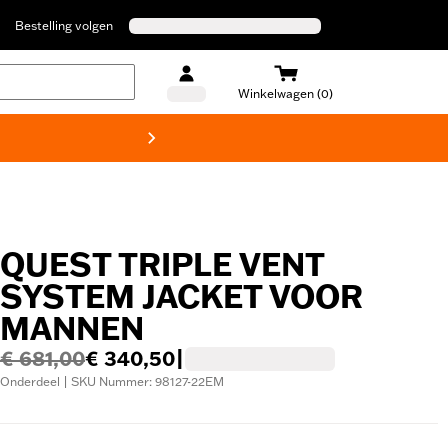
Bestelling volgen
Winkelwagen (0)
Harley
QUEST TRIPLE VENT
SYSTEM JACKET VOOR
MANNEN
€ 681,00
€ 340,50
|
Onderdeel | SKU Nummer: 98127-22EM