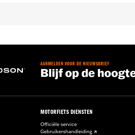
Waterdicht
,
Getapete naden
,
Stormflappen
,
Action back - B
rzijde
,
Ritszakken
,
Binnenrits
,
Reflecterend
,
Lichaamsprote
 Ga naar
www.h-d.com/garantie
voor meer info
AANMELDEN VOOR DE NIEUWSBRIEF
Blijf op de hoogt
MOTORFIETS DIENSTEN
Officiële service
Gebruikershandleiding