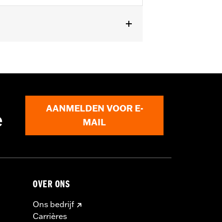
asic
,
Verstelbare manchetten
,
ctoren inbegrepen
AANMELDEN VOOR E-
e
MAIL
OVER ONS
Ons bedrijf
Carrières