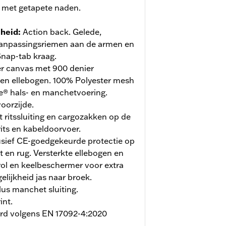
 met getapete naden.
jheid
:
Action back. Gelede,
npassingsriemen aan de armen en
Snap-tab kraag.
r canvas met 900 denier
 en ellebogen. 100% Polyester mesh
re® hals- en manchetvoering.
oorzijde.
ritssluiting en cargozakken op de
its en kabeldoorvoer.
usief CE-goedgekeurde protectie op
t en rug. Versterkte ellebogen en
rol en keelbeschermer voor extra
elijkheid jas naar broek.
lus manchet sluiting.
int.
erd volgens EN 17092-4:2020