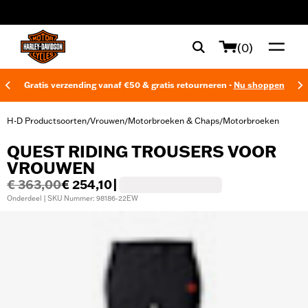
web accessibility
(0)
Gratis verzending vanaf €50 & gratis retourneren -
Nu shoppen
H-D Productsoorten
Vrouwen
Motorbroeken & Chaps
Motorbroeken
/
/
/
QUEST RIDING TROUSERS VOOR
VROUWEN
€ 363,00
€ 254,10
|
Onderdeel | SKU Nummer: 98186-22EW