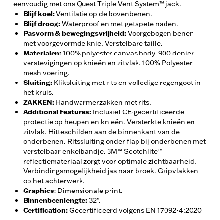
eenvoudig met ons Quest Triple Vent System™ jack.
Blijf koel
:
Ventilatie op de bovenbenen.
Blijf droog
:
Waterproof en met getapete naden.
Pasvorm & bewegingsvrijheid
:
Voorgebogen benen
met voorgevormde knie. Verstelbare taille.
Materialen
:
100% polyester canvas body. 900 denier
verstevigingen op knieën en zitvlak. 100% Polyester
mesh voering.
Sluiting
:
Kliksluiting met rits en volledige regengoot in
het kruis.
ZAKKEN
:
Handwarmerzakken met rits.
Additional Features
:
Inclusief CE-gecertificeerde
protectie op heupen en knieën. Versterkte knieën en
zitvlak. Hitteschilden aan de binnenkant van de
onderbenen. Ritssluiting onder flap bij onderbenen met
verstelbaar enkelbandje. 3M™ Scotchlite™
reflectiemateriaal zorgt voor optimale zichtbaarheid.
Verbindingsmogelijkheid jas naar broek. Gripvlakken
op het achterwerk.
Graphics
:
Dimensionale print.
Binnenbeenlengte
:
32".
Certification
:
Gecertificeerd volgens EN 17092-4:2020