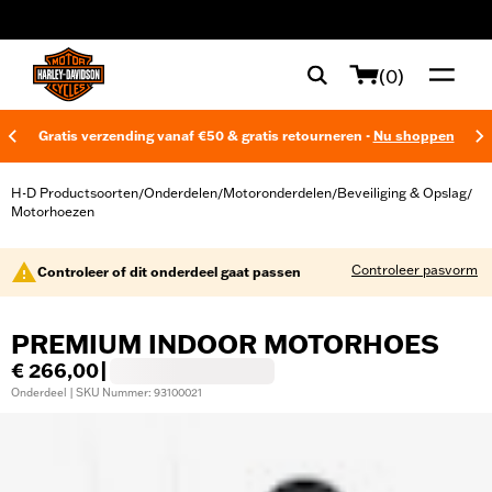
web accessibility
(0)
Gratis verzending vanaf €50 & gratis retourneren -
Nu shoppen
H-D Productsoorten
Onderdelen
Motoronderdelen
Beveiliging & Opslag
/
/
/
/
Motorhoezen
Controleer pasvorm
Controleer of dit onderdeel gaat passen
PREMIUM INDOOR MOTORHOES
€ 266,00
|
Onderdeel | SKU Nummer: 93100021