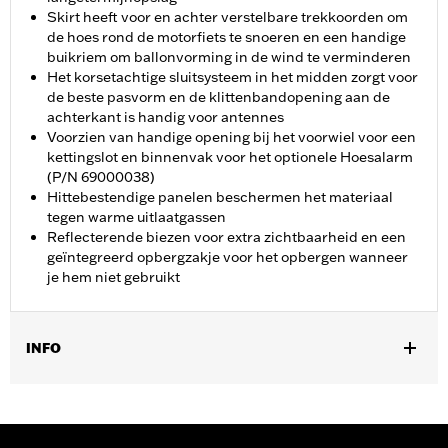
Skirt heeft voor en achter verstelbare trekkoorden om
de hoes rond de motorfiets te snoeren en een handige
buikriem om ballonvorming in de wind te verminderen
Het korsetachtige sluitsysteem in het midden zorgt voor
de beste pasvorm en de klittenbandopening aan de
achterkant is handig voor antennes
Voorzien van handige opening bij het voorwiel voor een
kettingslot en binnenvak voor het optionele Hoesalarm
(P/N 69000038)
Hittebestendige panelen beschermen het materiaal
tegen warme uitlaatgassen
Reflecterende biezen voor extra zichtbaarheid en een
geïntegreerd opbergzakje voor het opbergen wanneer
je hem niet gebruikt
INFO
Past op Trike modellen.
Waterafstotend:
Nee
Aanbevolen gebruik:
Indoor