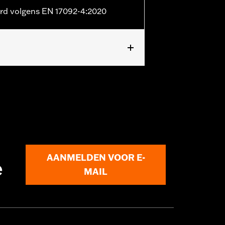
erd volgens EN 17092-4:2020
iegedeelte
,
Versterkt zitvlak
,
grepen
AANMELDEN VOOR E-
e
MAIL