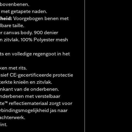
e bovenbenen.
 met getapete naden.
jheid
:
Voorgebogen benen met
are taille.
r canvas body. 900 denier
n zitvlak. 100% Polyester mesh
its en volledige regengoot in het
n met rits.
usief CE-gecertificeerde protectie
erkte knieën en zitvlak.
enkant van de onderbenen.
 onderbenen met verstelbaar
e™ reflectiemateriaal zorgt voor
rbindingsmogelijkheid jas naar
achterwerk.
int.