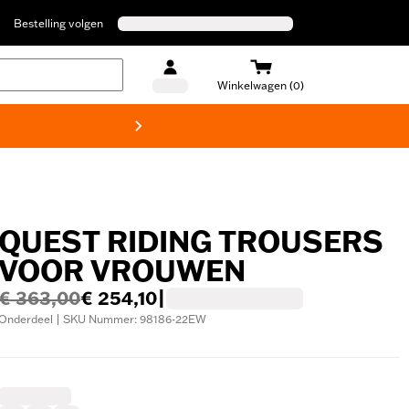
Bestelling volgen
Winkelwagen (0)
Harley
QUEST RIDING TROUSERS
VOOR VROUWEN
€ 363,00
€ 254,10
|
Onderdeel | SKU Nummer: 98186-22EW