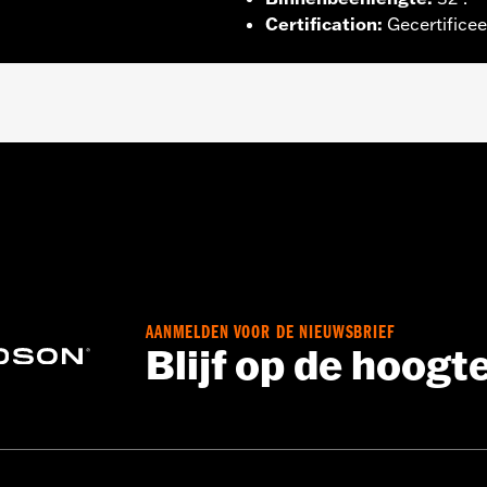
Certification
:
Gecertifice
Waterdicht
,
Getapete naden
,
Verstelbare taille
,
Versterkt kn
,
Verstelbare tabs
,
Reflecterend
,
Lichaamsprotectoren inbe
 Ga naar
www.h-d.com/garantie
voor meer info
AANMELDEN VOOR DE NIEUWSBRIEF
Blijf op de hoogt