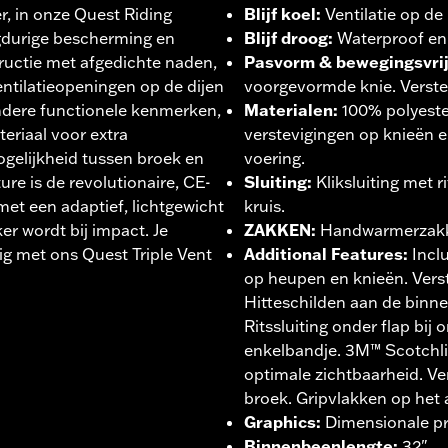
er, in onze Quest Riding
Blijf koel
:
Ventilatie op d
ngdurige bescherming en
Blijf droog
:
Waterproof en
ructie met afgedichte naden,
Pasvorm & bewegingsvri
ntilatieopeningen op de dijen
voorgevormde knie. Verstelb
andere functionele kenmerken,
Materialen
:
100% polyeste
teriaal voor extra
verstevigingen op knieën e
gelijkheid tussen broek en
voering.
ure is de revolutionaire, CE-
Sluiting
:
Kliksluiting met r
t een adaptief, lichtgewicht
kruis.
ker wordt bij impact. Je
ZAKKEN
:
Handwarmerzakke
g met ons Quest Triple Vent
Additional Features
:
Incl
op heupen en knieën. Verst
Hitteschilden aan de binn
Ritssluiting onder flap bij
enkelbandje. 3M™ Scotchlit
optimale zichtbaarheid. Ve
broek. Gripvlakken op het 
Graphics
:
Dimensionale pr
Binnenbeenlengte
:
32".