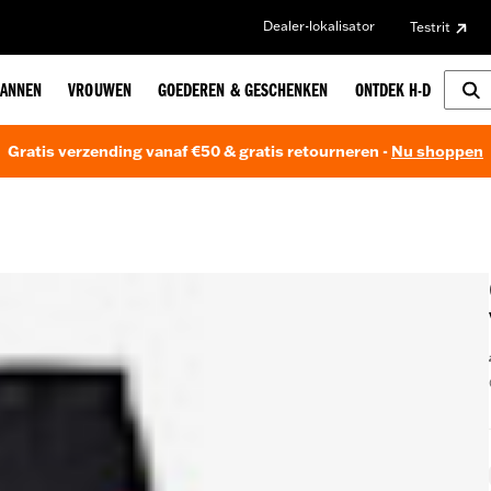
Dealer-lokalisator
Testrit
ANNEN
VROUWEN
GOEDEREN & GESCHENKEN
ONTDEK H-D
Gratis verzending vanaf €50 & gratis retourneren -
Nu shoppen