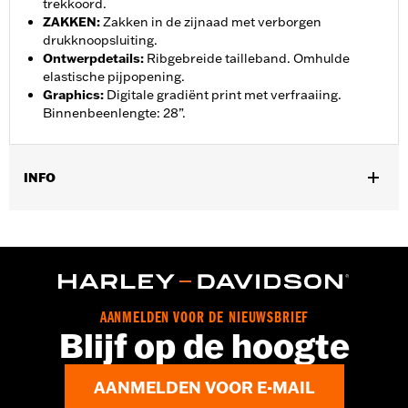
trekkoord.
ZAKKEN
:
Zakken in de zijnaad met verborgen
drukknoopsluiting.
Ontwerpdetails
:
Ribgebreide tailleband. Omhulde
elastische pijpopening.
Graphics
:
Digitale gradiënt print met verfraaiing.
Binnenbeenlengte: 28”.
INFO
Geslacht:
Vrouwen
GARANTIE:
2 jaar beperkte garantie – Ga naar
www.h-
d.com/warranty
voor meer informatie
Herkomst:
Geïmporteerd
AANMELDEN VOOR DE NIEUWSBRIEF
Blijf op de hoogte
AANMELDEN VOOR E-MAIL