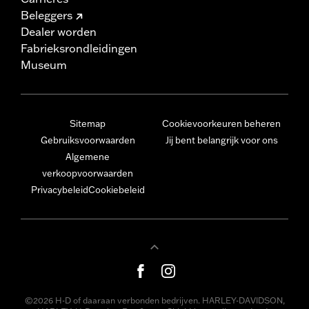
Beleggers
Dealer worden
Fabrieksrondleidingen
Museum
Sitemap
Cookievoorkeuren beheren
Gebruiksvoorwaarden
Jij bent belangrijk voor ons
Algemene
verkoopvoorwaarden
Privacybeleid
Cookiebeleid
©2026 H-D of daaraan verbonden bedrijven. HARLEY-DAVIDSON,