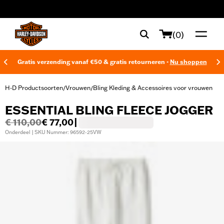
web accessibility
(0)
Gratis verzending vanaf €50 & gratis retourneren -
Nu shoppen
H-D Productsoorten
Vrouwen
Bling Kleding & Accessoires voor vrouwen
/
/
ESSENTIAL BLING FLEECE JOGGER
€ 110,00
€ 77,00
|
Onderdeel | SKU Nummer: 96592-25VW