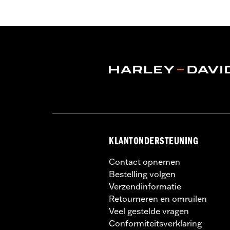
Functionele features:
Geventileerd
,
Waterdicht:
Ja
GARANTIE:
1 jaar beperkte garantie -
Glove Style:
Gauntlet
Shop To Be:
Cool
,
Warm
Material:
Leather
Herkomst:
Geïmporteerd.
KLANTONDERSTEUNING
Contact opnemen
Bestelling volgen
Verzendinformatie
Retourneren en omruilen
Veel gestelde vragen
Conformiteitsverklaring