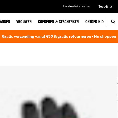
Dealer-lokalisator
Testrit
ANNEN
VROUWEN
GOEDEREN & GESCHENKEN
ONTDEK H-D
Gratis verzending vanaf €50 & gratis retourneren -
Nu shoppen