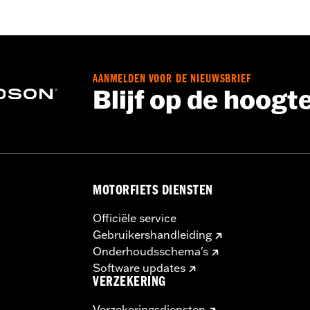
Waterdicht
,
Anti-slip
,
GeÃ¯soleerd
 Ga naar
www.h-d.com/warranty
voor meer info
AANMELDEN VOOR DE NIEUWSBRIEF
Blijf op de hoogt
MOTORFIETS DIENSTEN
Officiële service
Gebruikershandleiding
Onderhoudsschema's
Software updates
VERZEKERING
Verzekeringsdiensten