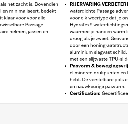
 als het zacht is. Bovendien
RIJERVARING VERBETER
illen minimaliseert, bedekt
waterdichte Passage adven
it klaar voor voor alle
voor elk weertype dat je 
wisselbare Passage
HydraTex® waterdichtings
aire helmen, jassen en
waarmee je handen warm bli
droog als je zweet. Geava
door een honingraatstruc
aluminium slagvast schild
met een slijtvaste TPU-sli
Pasvorm & bewegingsvri
elimineren drukpunten en b
hebt. De verstelbare pols 
en nauwkeurige pasvorm.
Certification
:
Gecertifice