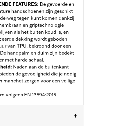
ENDE FEATURES
:
De gevoerde en
ture handschoenen zijn geschikt
onderweg tegen kunt komen dankzij
membraan en griptechnologie
jven als het buiten koud is, en
nceerde dekking wordt geboden
tuur van TPU, bekroond door een
. De handpalm en duim zijn bedekt
der met harde schaal.
jheid
:
Naden aan de buitenkant
ieden de gevoeligheid die je nodig
en manchet zorgen voor een veilige
erd volgens EN 13594:2015.