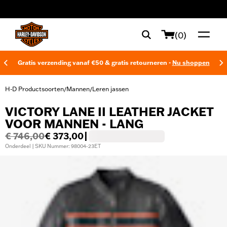
web accessibility
(0)
Gratis verzending vanaf €50 & gratis retourneren -
Nu shoppen
H-D Productsoorten
Mannen
Leren jassen
/
/
VICTORY LANE II LEATHER JACKET
VOOR MANNEN - LANG
€ 746,00
€ 373,00
|
Onderdeel | SKU Nummer: 98004-23ET