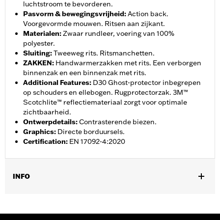
luchtstroom te bevorderen.
Pasvorm & bewegingsvrijheid
:
Action back.
Voorgevormde mouwen. Ritsen aan zijkant.
Materialen
:
Zwaar rundleer, voering van 100%
polyester.
Sluiting
:
Tweeweg rits. Ritsmanchetten.
ZAKKEN
:
Handwarmerzakken met rits. Een verborgen
binnenzak en een binnenzak met rits.
Additional Features
:
D30 Ghost-protector inbegrepen
op schouders en ellebogen. Rugprotectorzak. 3M™
Scotchlite™ reflectiemateriaal zorgt voor optimale
zichtbaarheid.
Ontwerpdetails
:
Contrasterende biezen.
Graphics
:
Directe borduursels.
Certification
:
EN 17092-4:2020
INFO
Geslacht:
Mannen
,
,
Functionele features:
Geventileerd
Action back - Basic