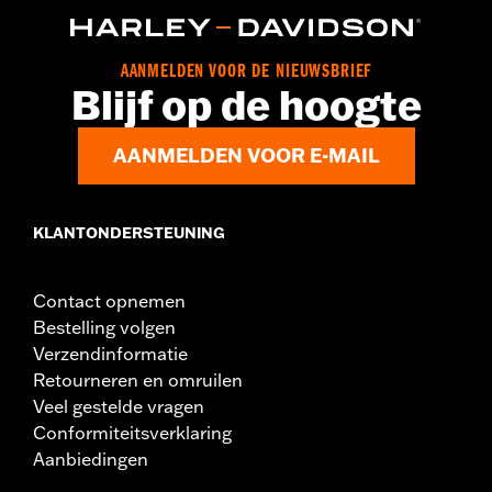
,
,
,
Tweeweg rits op voorzijde
Ritszakken
Binnenrits
,
,
Lichaamsprotectoren inbegrepen
Bodyprotectorzakken
Reflecterend
AANMELDEN VOOR DE NIEUWSBRIEF
GARANTIE:
2 jaar beperkte garantie - Ga naar
www.h-
Blijf op de hoogte
d.com/garantie
voor meer info
Jacket Style:
Moto
AANMELDEN VOOR E-MAIL
Herkomst:
Geïmporteerd
KLANTONDERSTEUNING
Contact opnemen
Bestelling volgen
Verzendinformatie
Retourneren en omruilen
Veel gestelde vragen
Conformiteitsverklaring
Aanbiedingen