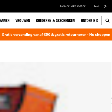
Dealer-lokalisator
Testrit
ANNEN
VROUWEN
GOEDEREN & GESCHENKEN
ONTDEK H-D
Gratis verzending vanaf €50 & gratis retourneren -
Nu shoppen