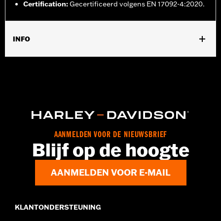
Certification
:
Gecertificeerd volgens EN 17092-4:2020.
INFO
Geslacht:
Mannen
GARANTIE:
2 jaar beperkte garantie – Ga naar
www.h-
d.com/warranty
voor meer informatie
,
,
Technology:
Action Back
Shop To Be:
Cool
Herkomst:
Geïmporteerd
AANMELDEN VOOR DE NIEUWSBRIEF
Blijf op de hoogte
AANMELDEN VOOR E-MAIL
KLANTONDERSTEUNING