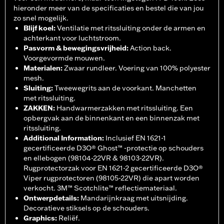
hieronder meer van de specificaties en bestel die van jou
zo snel mogelijk.
Blijf koel
:
Ventilatie met ritssluiting onder de armen en
achterkant voor luchtstroom.
Pasvorm & bewegingsvrijheid
:
Action back.
Voorgevormde mouwen.
Materialen
:
Zwaar rundleer. Voering van 100% polyester
mesh.
Sluiting
:
Tweewegrits aan de voorkant. Manchetten
met ritssluiting.
ZAKKEN
:
Handwarmerzakken met ritssluiting. Een
opbergvak aan de binnenkant en een binnenzak met
ritssluiting.
Additional Information
:
Inclusief EN 1621-1
gecertificeerde D3O® Ghost™ -protectie op schouders
en ellebogen (98104-22VR & 98103-22VR).
Rugprotectorzak voor EN 1621-2 gecertificeerde D3O®
Viper rugprotectoren (98105-22VR) die apart worden
verkocht. 3M™ Scotchlite™ reflectiemateriaal.
Ontwerpdetails
:
Mandarijnkraag met uitsnijding.
Decoratieve stiksels op de schouders.
Graphics
:
Reliëf.