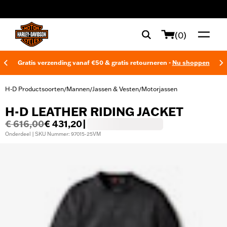
web accessibility
(0)
Gratis verzending vanaf €50 & gratis retourneren -
Nu shoppen
H-D Productsoorten
Mannen
Jassen & Vesten
Motorjassen
/
/
/
H-D LEATHER RIDING JACKET
€ 616,00
€ 431,20
|
Onderdeel | SKU Nummer: 97015-25VM