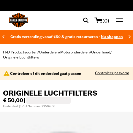
web accessibility
(0)
Gratis verzending vanaf €50 & gratis retourneren -
Nu shoppen
H-D Productsoorten
Onderdelen
Motoronderdelen
Onderhoud
/
/
/
/
Originele Luchtfilters
Controleer pasvorm
Controleer of dit onderdeel gaat passen
ORIGINELE LUCHTFILTERS
€ 50,00
|
Onderdeel | SKU Nummer: 29509-06