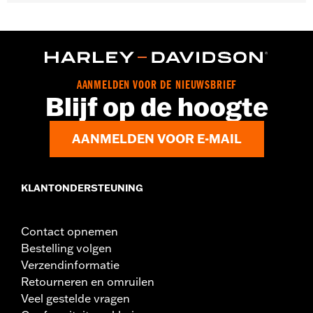
Past op '06-’10 FLHTCUSE modellen.
Per stuk verkocht:
Elk
In de doos:
Alleen luchtfilter
AANMELDEN VOOR DE NIEUWSBRIEF
Blijf op de hoogte
AANMELDEN VOOR E-MAIL
KLANTONDERSTEUNING
Contact opnemen
Bestelling volgen
Verzendinformatie
Retourneren en omruilen
Veel gestelde vragen