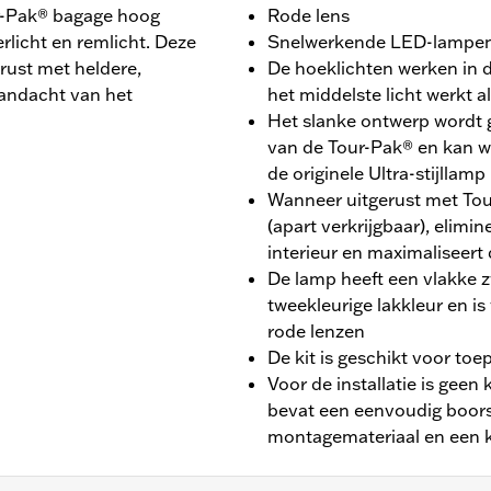
ur-Pak® bagage hoog
Rode lens
rlicht en remlicht. Deze
Snelwerkende LED-lampe
erust met heldere,
De hoeklichten werken in d
andacht van het
het middelste licht werkt al
Het slanke ontwerp wordt
van de Tour-Pak® en kan w
de originele Ultra-stijllamp
Wanneer uitgerust met To
(apart verkrijgbaar), elimin
interieur en maximaliseert
De lamp heeft een vlakke zw
tweekleurige lakkleur en is
rode lenzen
De kit is geschikt voor to
Voor de installatie is geen 
bevat een eenvoudig boors
montagemateriaal en een