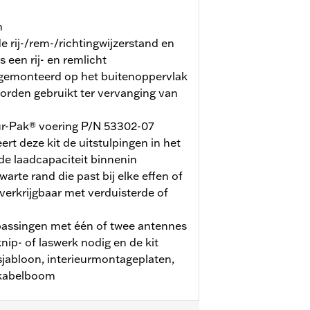
n
e rij-/rem-/richtingwijzerstand en
s een rij- en remlicht
 gemonteerd op het buitenoppervlak
orden gebruikt ter vervanging van
ur-Pak® voering P/N 53302-07
eert deze kit de uitstulpingen in het
 de laadcapaciteit binnenin
arte rand die past bij elke effen of
 verkrijgbaar met verduisterde of
epassingen met één of twee antennes
knip- of laswerk nodig en de kit
jabloon, interieurmontageplaten,
 kabelboom