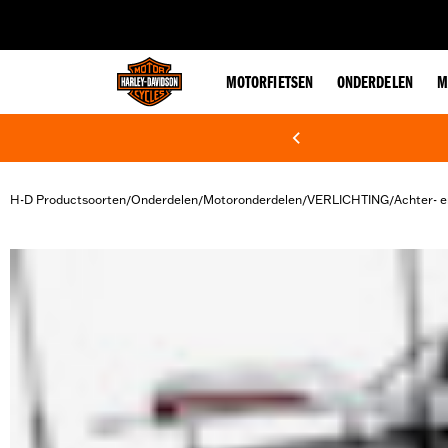
web accessibility
MOTORFIETSEN
ONDERDELEN
M
H-D Productsoorten
Onderdelen
Motoronderdelen
VERLICHTING
Achter- e
/
/
/
/