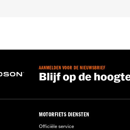
halve CVO™) voorzien van King Tour-Pak® bagage.
oon, binnenmontageplaten, bevestigingsmateriaal en kabe
AANMELDEN VOOR DE NIEUWSBRIEF
n jouw DOT-remlicht kan je zichtbaarheid voor anderen ver
Blijf op de hoogt
elektrische accessoires kan het laadsysteem van je motorfie
p een bepaald moment meer elektrische stroom verbruiken 
kan het elektriciteitsverbruik de accu ontladen en schade 
aag je dealer om advies over de hoeveelheid stroom die je 
MOTORFIETS DIENSTEN
Officiële service