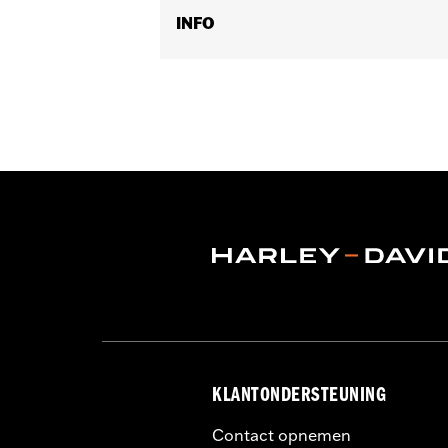
INFO
Past op '97-'13 Touring modellen (be
Installatie-instructies
Lens Color:
Red
Type verlichting:
VOOWAARTSE
Kleur verlichting:
Wit
Per stuk verkocht:
Elk
In de doos:
Een eenvoudig boorsjabl
WAARSCHUWING:
Het loskoppelen va
tot gevolg hebben.
NOTITIES:
Het aansluiten van teveel 
elektrische accessoires o
motorfiets kan produceren, 
motorfiets veroorzaken. Vr
KLANTONDERSTEUNING
Contact opnemen