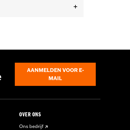
lboom
minderen en de dood of ernstig letsel
AANMELDEN VOOR E-
e
MAIL
ts overbelasten. Als je gecombineerde
dan het laadsysteem van jouw
aan het elektrische systeem van je
accessoires gebruiken.
OVER ONS
Ons bedrijf