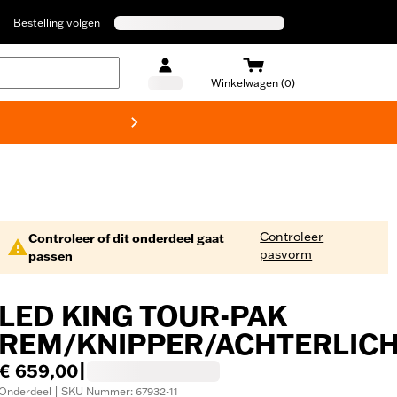
Bestelling volgen
Winkelwagen (0)
Harley
Controleer
Controleer of dit onderdeel gaat
pasvorm
passen
LED KING TOUR-PAK
REM/KNIPPER/ACHTERLIC
€ 659,00
|
Onderdeel | SKU Nummer: 67932-11