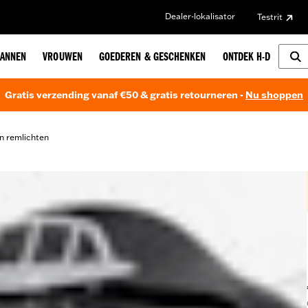
Dealer-lokalisator
Testrit
ANNEN
VROUWEN
GOEDEREN & GESCHENKEN
ONTDEK H-D
Gratis verzending vanaf €50 & gratis retourneren -
Nu shoppen
n remlichten