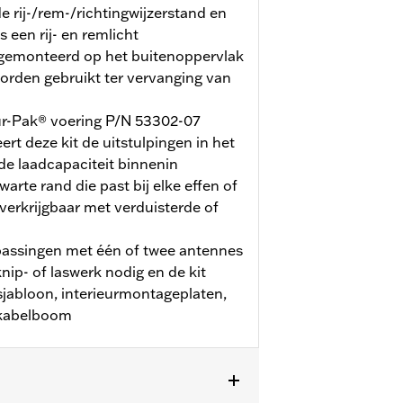
e rij-/rem-/richtingwijzerstand en
s een rij- en remlicht
 gemonteerd op het buitenoppervlak
orden gebruikt ter vervanging van
ur-Pak® voering P/N 53302-07
eert deze kit de uitstulpingen in het
 de laadcapaciteit binnenin
arte rand die past bij elke effen of
 verkrijgbaar met verduisterde of
epassingen met één of twee antennes
knip- of laswerk nodig en de kit
jabloon, interieurmontageplaten,
 kabelboom