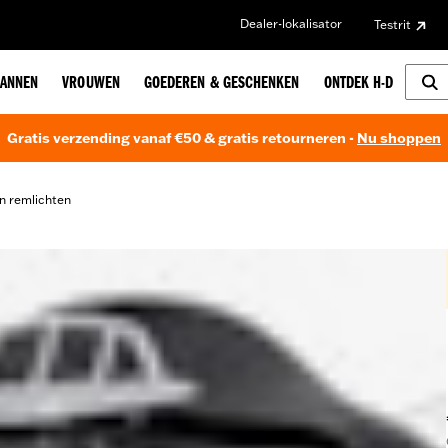
Dealer-lokalisator
Testrit
ANNEN
VROUWEN
GOEDEREN & GESCHENKEN
ONTDEK H-D
Gratis verzending vanaf €50 & gratis retourneren -
Nu shoppen
n remlichten