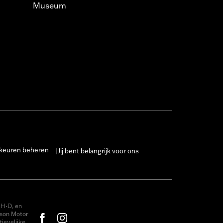
Museum
keuren beheren
Jij bent belangrijk voor ons
|
H-D, en
dson Motor
ievelijke