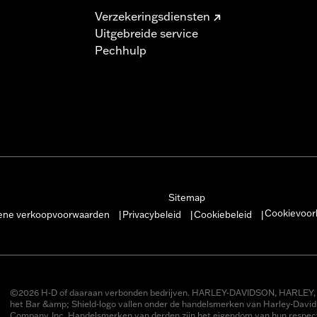
Verzekeringsdiensten
Uitgebreide service
Pechhulp
Sitemap
Cookievoor
ne verkoopvoorwaarden
Privacybeleid
Cookiebeleid
|
|
|
©2026 H-D of daaraan verbonden bedrijven. HARLEY-DAVIDSON, HARLEY, 
het Bar &amp; Shield-logo vallen onder de handelsmerken van Harley-Davi
Company, Inc. Handelsmerken van derden zijn het eigendom van hun respect