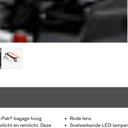
ur-Pak® bagage hoog
Rode lens
rlicht en remlicht. Deze
Snelwerkende LED-lampe