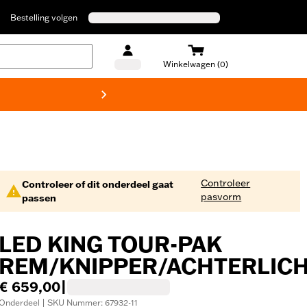
Bestelling volgen
Winkelwagen (0)
Harley
Controleer
Controleer of dit onderdeel gaat
pasvorm
passen
LED KING TOUR-PAK
REM/KNIPPER/ACHTERLIC
€ 659,00
|
Onderdeel | SKU Nummer: 67932-11