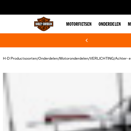
web accessibility
MOTORFIETSEN
ONDERDELEN
M
H-D Productsoorten
Onderdelen
Motoronderdelen
VERLICHTING
Achter- e
/
/
/
/