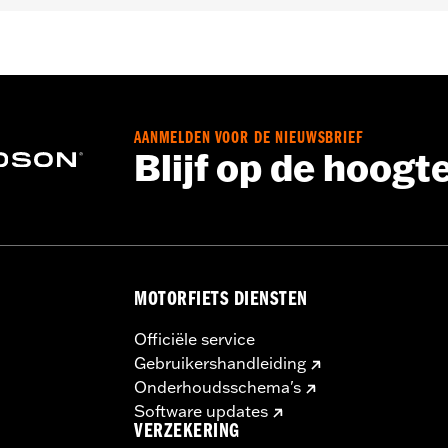
halve CVO™) voorzien van King Tour-Pak® bagage.
AANMELDEN VOOR DE NIEUWSBRIEF
Blijf op de hoogt
oon, binnenmontageplaten, bevestigingsmateriaal en kabe
n jouw DOT-remlicht kan je zichtbaarheid voor anderen ver
elektrische accessoires kan het laadsysteem van je motorfie
p een bepaald moment meer elektrische stroom verbruiken 
kan het elektriciteitsverbruik de accu ontladen en schade 
MOTORFIETS DIENSTEN
aag je dealer om advies over de hoeveelheid stroom die je 
Officiële service
Gebruikershandleiding
Onderhoudsschema's
Software updates
VERZEKERING