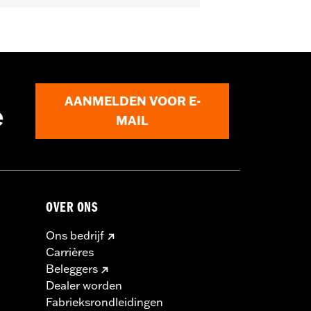
AANMELDEN VOOR E-
e
lboom
MAIL
minderen en de dood of ernstig letsel
ts overbelasten. Als je gecombineerde
dan het laadsysteem van jouw
aan het elektrische systeem van je
OVER ONS
accessoires gebruiken.
Ons bedrijf
Carrières
Beleggers
Dealer worden
Fabrieksrondleidingen