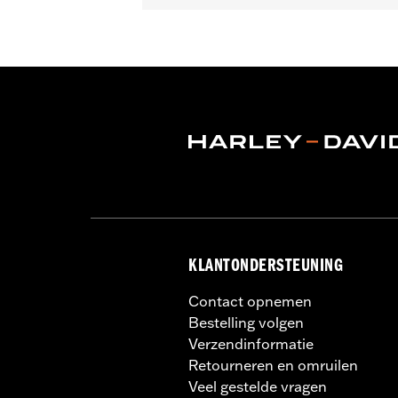
Past op '97-'13 Touring modellen (be
Installatie-instructies
Lens Color:
Red
Type verlichting:
VOOWAARTSE
Kleur verlichting:
Wit
Per stuk verkocht:
Elk
In de doos:
Een eenvoudig boorsjabl
WAARSCHUWING:
Het loskoppelen va
tot gevolg hebben.
NOTITIES:
Het aansluiten van teveel 
elektrische accessoires o
motorfiets kan produceren, 
KLANTONDERSTEUNING
motorfiets veroorzaken. Vr
Contact opnemen
Bestelling volgen
Verzendinformatie
Retourneren en omruilen
Veel gestelde vragen