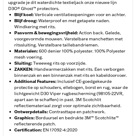
upgrade je dit waterdichte textieljack onze nieuwe lijn
D3O® Ghost™ protectors.
Blijf koel
:
Verticale ventilatieopeningen voor en achter.
Blijf droog
:
Waterproof en met getapete naden.
Windkering met rits.
Pasvorm & bewegingsvrijheid
:
Action back. Gelede,
voorgevormde mouwen. Verstelbare manchetten met
ritssluiting. Verstelbare taillebandriemen.
Materialen
:
600 denier 100% polyester. 100% Polyester
mesh voering.
Sluiting
:
Tweeweg rits op voorzijde.
ZAKKEN
:
Handwarmerzakken met rits. Een verborgen
binnenzak en een binnenzak met rits en kabeldoorvoer.
Additional Features
:
Inclusief CE-goedgekeurde
protectie op schouders, ellebogen, borst en rug, waar de
lichtgewicht D30 Viper rugbescherming (98105-22VR,
apart aan te schaffen) in past. 3M Scotchlit
reflectiemateriaal zorgt voor optimale zichtbaarheid.
Ontwerpdetails
:
Contrasttape en patchwork.
Graphics
:
Borduursel en bedrukte 3M™ Scotchlite™
reflecterende patch.
Certification
:
EN 17092-4:2020