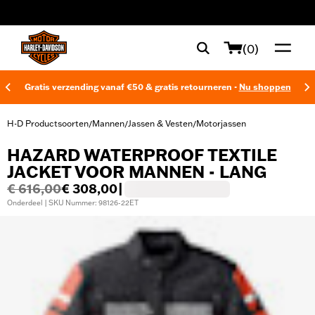
web accessibility
(0)
Gratis verzending vanaf €50 & gratis retourneren -
Nu shoppen
H-D Productsoorten
Mannen
Jassen & Vesten
Motorjassen
/
/
/
HAZARD WATERPROOF TEXTILE
JACKET VOOR MANNEN - LANG
€ 616,00
€ 308,00
|
Onderdeel | SKU Nummer: 98126-22ET