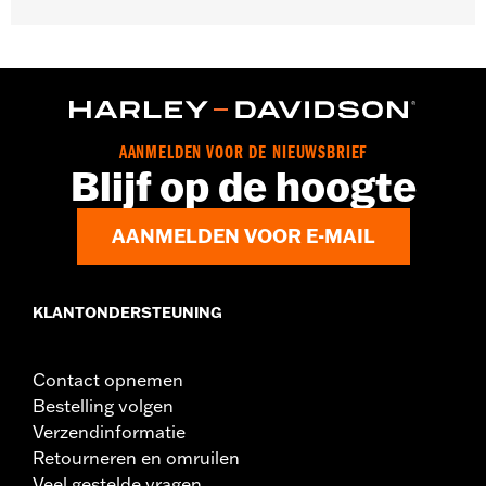
Geslacht:
Unisex
GARANTIE:
2 jaar beperkte garantie – Ga naar
www.h-
d.com/warranty
voor meer informatie
Herkomst:
Geïmporteerd
AANMELDEN VOOR DE NIEUWSBRIEF
Blijf op de hoogte
AANMELDEN VOOR E-MAIL
KLANTONDERSTEUNING
Contact opnemen
Bestelling volgen
Verzendinformatie
Retourneren en omruilen
Veel gestelde vragen