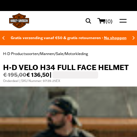
web accessibility
(0)
Gratis verzending vanaf €50 & gratis retourneren -
Nu shoppen
H-D Productsoorten
Mannen
Sale
Motorkleding
/
/
/
H-D VELO H34 FULL FACE HELMET
€ 195,00
€ 136,50
|
Onderdeel | SKU Nummer: 97139-25EX