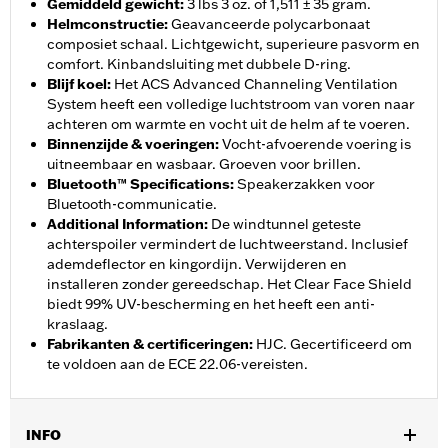
Gemiddeld gewicht
:
3 lbs 3 oz. of 1,511 ± 35 gram.
Helmconstructie
:
Geavanceerde polycarbonaat
composiet schaal. Lichtgewicht, superieure pasvorm en
comfort. Kinbandsluiting met dubbele D-ring.
Blijf koel
:
Het ACS Advanced Channeling Ventilation
System heeft een volledige luchtstroom van voren naar
achteren om warmte en vocht uit de helm af te voeren.
Binnenzijde & voeringen
:
Vocht-afvoerende voering is
uitneembaar en wasbaar. Groeven voor brillen.
Bluetooth™ Specifications
:
Speakerzakken voor
Bluetooth-communicatie.
Additional Information
:
De windtunnel geteste
achterspoiler vermindert de luchtweerstand. Inclusief
ademdeflector en kingordijn. Verwijderen en
installeren zonder gereedschap. Het Clear Face Shield
biedt 99% UV-bescherming en het heeft een anti-
kraslaag.
Fabrikanten & certificeringen
:
HJC. Gecertificeerd om
te voldoen aan de ECE 22.06-vereisten.
INFO