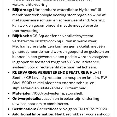
waterdichte voering.
Blijf droog
:
Uitneembare waterdichte Hydratex® 3L
membraantechnologie voering stoot regen en wind af
met superieure schuur- en scheurweerstand. Voering
kan worden gecombineerd met de meegeleverde
thermovoering.
Blijf koel
:
VCS Aquadefence ventilatiesysteem
verbetert de luchtstroom bij rijden in warm weer.
Mechanische sluitingen kunnen gemakkelijk met één
gehandschoende hand worden geopend en gesloten en
kunnen in een gewenste open positie worden vastgezet.
In geopende toestand zorgt het VCS Aquadefence-
systeem voor directe ventilatie naar het lichaam.
RIJERVARING VERBETERENDE FEATURES
:
REV’IT!
Seeflex CE Level 2 protector op heupen en knieën. PW
Shell 500D-textiel biedt een enorme scheur- en
slijtvastheid en uitstekende duurzaamheid.
Materialen
:
100% polyester ripstop shell.
Ontwerpdetails
:
Jassen en broeken zijn onderling
uitwisselbaar om te combineren.
Certification
:
Gecertificeerd volgens EN 17092-3:2020.
Additional Information
:
Niet beschikbaar voor aankoop