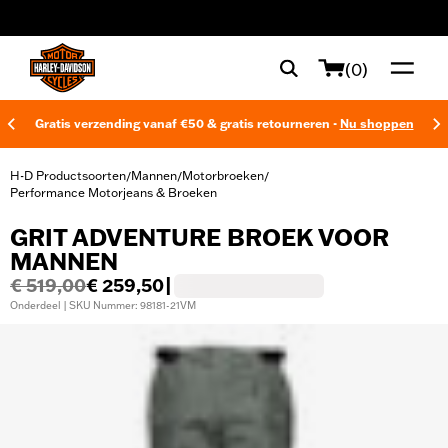
web accessibility
(0)
Gratis verzending vanaf €50 & gratis retourneren -
Nu shoppen
H-D Productsoorten
Mannen
Motorbroeken
/
/
/
Performance Motorjeans & Broeken
GRIT ADVENTURE BROEK VOOR
MANNEN
€ 519,00
€ 259,50
|
Onderdeel | SKU Nummer: 98181-21VM