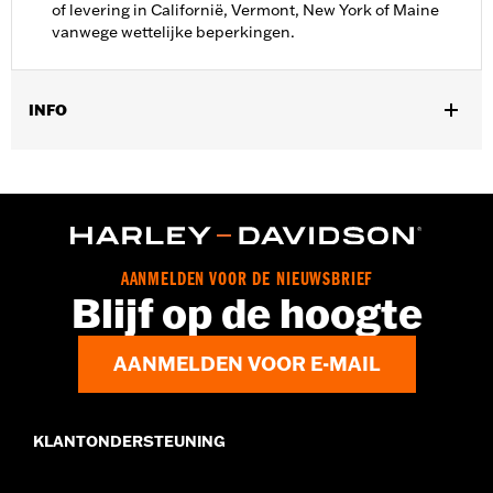
of levering in Californië, Vermont, New York of Maine
vanwege wettelijke beperkingen.
INFO
Geslacht:
Mannen
,
,
Functionele features:
Geventileerd
Afneembare voering
,
Waterdicht
Winddicht
Waterdicht:
Ja
GARANTIE:
3 jaar beperkte garantie -
Ga naar www.h-
AANMELDEN VOOR DE NIEUWSBRIEF
d.com/warranty
voor meer info
Blijf op de hoogte
Pant Style:
Traditional
,
,
Shop To Be:
Cool
Dry
Warm
AANMELDEN VOOR E-MAIL
Material:
Polyester
Herkomst:
Geïmporteerd.
KLANTONDERSTEUNING