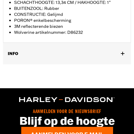
SCHACHTHOOGTE: 13,34 CM / HAKHOOGTE: 1”
BUITENZOOL: Rubber
CONSTRUCTIE: Gelijmd
PORON® enkelbescherming
3M reflecterende biezen
Wolverine artikelnummer: D86232
INFO
Geslacht:
Vrouwen
GARANTIE:
Wolverine Worldwide fabrieksgarantie – Ga naar
www.h-d.com/warranty
voor meer info
Herkomst:
Geïmporteerd
Dimension Description:
SCHACHTHOOGTE: 13,34 CM /
HAKHOOGTE: 1”
AANMELDEN VOOR DE NIEUWSBRIEF
Blijf op de hoogte