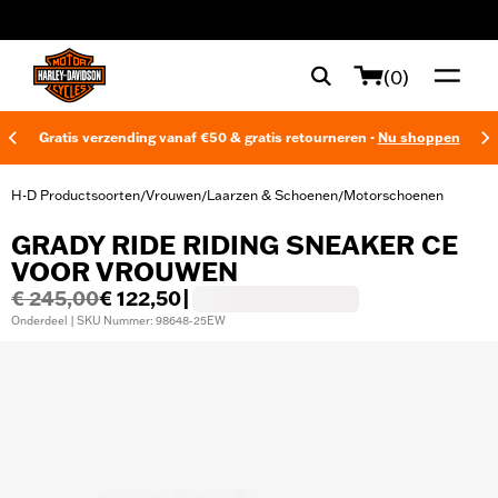
web accessibility
(0)
Gratis verzending vanaf €50 & gratis retourneren -
Nu shoppen
H-D Productsoorten
Vrouwen
Laarzen & Schoenen
Motorschoenen
/
/
/
GRADY RIDE RIDING SNEAKER CE
VOOR VROUWEN
€ 245,00
€ 122,50
|
Onderdeel | SKU Nummer: 98648-25EW