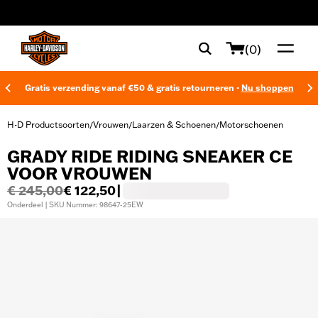
web accessibility
(0)
Gratis verzending vanaf €50 & gratis retourneren -
Nu shoppen
H-D Productsoorten
Vrouwen
Laarzen & Schoenen
Motorschoenen
/
/
/
GRADY RIDE RIDING SNEAKER CE
VOOR VROUWEN
€ 245,00
€ 122,50
|
Onderdeel | SKU Nummer: 98647-25EW