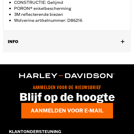
CONSTRUCTIE: Gelijmd
PORON® enkelbescherming
3M reflecterende biezen
Wolverine artikelnummer: D86216
INFO
Geslacht:
Vrouwen
GARANTIE:
Wolverine Worldwide fabrieksgarantie – Ga naar
www.h-d.com/warranty
voor meer info
Herkomst:
Geïmporteerd
Dimension Description:
SCHACHTHOOGTE: 13,34 CM /
AANMELDEN VOOR DE NIEUWSBRIEF
HAKHOOGTE: 1”
Blijf op de hoogte
AANMELDEN VOOR E-MAIL
KLANTONDERSTEUNING