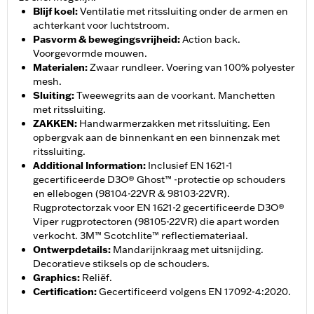
Blijf koel
:
Ventilatie met ritssluiting onder de armen en
achterkant voor luchtstroom.
Pasvorm & bewegingsvrijheid
:
Action back.
Voorgevormde mouwen.
Materialen
:
Zwaar rundleer. Voering van 100% polyester
mesh.
Sluiting
:
Tweewegrits aan de voorkant. Manchetten
met ritssluiting.
ZAKKEN
:
Handwarmerzakken met ritssluiting. Een
opbergvak aan de binnenkant en een binnenzak met
ritssluiting.
Additional Information
:
Inclusief EN 1621-1
gecertificeerde D3O® Ghost™ -protectie op schouders
en ellebogen (98104-22VR & 98103-22VR).
Rugprotectorzak voor EN 1621-2 gecertificeerde D3O®
Viper rugprotectoren (98105-22VR) die apart worden
verkocht. 3M™ Scotchlite™ reflectiemateriaal.
Ontwerpdetails
:
Mandarijnkraag met uitsnijding.
Decoratieve stiksels op de schouders.
Graphics
:
Reliëf.
Certification
:
Gecertificeerd volgens EN 17092-4:2020.