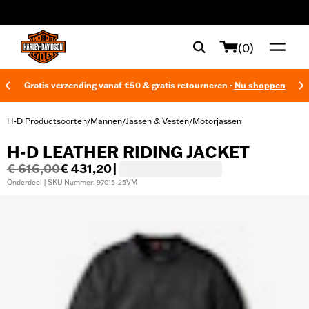
web accessibility
(0)
Gratis verzending vanaf €50 & gratis retourneren -
Nu shoppen
H-D Productsoorten
Mannen
Jassen & Vesten
Motorjassen
/
/
/
H-D LEATHER RIDING JACKET
€ 616,00
€ 431,20
|
Onderdeel | SKU Nummer: 97015-25VM