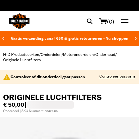
web accessibility
(0)
Gratis verzending vanaf €50 & gratis retourneren -
Nu shoppen
H-D Productsoorten
Onderdelen
Motoronderdelen
Onderhoud
/
/
/
/
Originele Luchtfilters
Controleer pasvorm
Controleer of dit onderdeel gaat passen
ORIGINELE LUCHTFILTERS
€ 50,00
|
Onderdeel | SKU Nummer: 29509-06