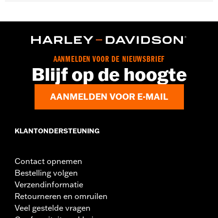
Past op '06-’10 FLHTCUSE modellen.
Per stuk verkocht:
Elk
In de doos:
Alleen luchtfilter
AANMELDEN VOOR DE NIEUWSBRIEF
Blijf op de hoogte
AANMELDEN VOOR E-MAIL
KLANTONDERSTEUNING
Contact opnemen
Bestelling volgen
Verzendinformatie
Retourneren en omruilen
Veel gestelde vragen