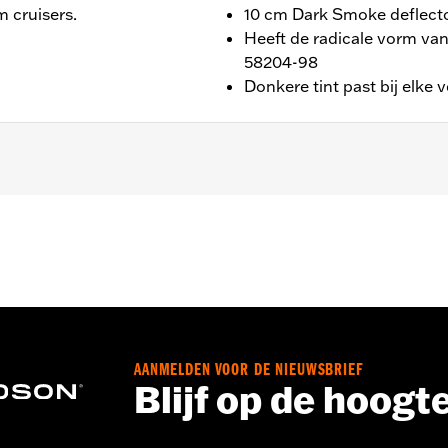
m cruisers.
10 cm Dark Smoke deflect
Heeft de radicale vorm va
58204-98
Donkere tint past bij elke v
t Glide® en Trike modellen. Standaard op '04 FLHTCSE mode
at
behoren
ches
AANMELDEN VOOR DE NIEUWSBRIEF
Inches
Blijf op de hoogt