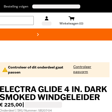
Bestelling volgen
Winkelwagen (0)
Harley
Controleer
Controleer of dit onderdeel gaat
pasvorm
passen
ELECTRA GLIDE 4 IN. DARK
SMOKED WINDGELEIDER
€ 225,00
|
Onderdeel | SKU Nummer: 58207-04