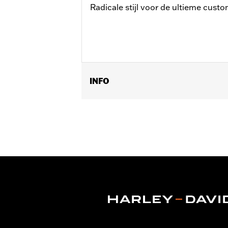
Radicale stijl voor de ultieme custo
INFO
Past op '96-'13 Electra Glide®, Stree
Per stuk verkocht:
Elk
Materiaal:
Hard-coated polycarbona
Wijdte:
19.3 Inches
In de doos:
Windscherm, zonder toe
Materiaalbreedte maateenheid:
In
Hoogte windscherm:
4.0
Hoogte windscherm maateenheid: