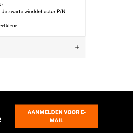
or
n de zwarte winddeflector P/N
erfkleur
llen.
AANMELDEN VOOR E-
e
MAIL