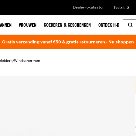
Dealer-lokalisator
Testrit
ANNEN
VROUWEN
GOEDEREN & GESCHENKEN
ONTDEK H-D
Gratis verzending vanaf €50 & gratis retourneren -
Nu shoppen
leiders
Windschermen
/