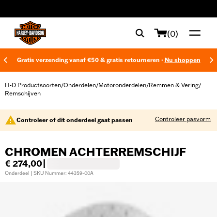
web accessibility
(0)
Gratis verzending vanaf €50 & gratis retourneren -
Nu shoppen
H-D Productsoorten
Onderdelen
Motoronderdelen
Remmen & Vering
/
/
/
/
Remschijven
Controleer pasvorm
Controleer of dit onderdeel gaat passen
CHROMEN ACHTERREMSCHIJF
€ 274,00
|
Onderdeel | SKU Nummer: 44359-00A