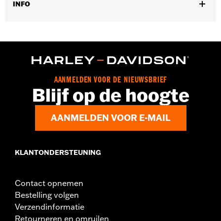
INFO
Universele montage.
Per stuk verkocht:
Elk
In de doos:
5 verchroomde dopmoeren
AANMELDEN VOOR DE NIEUWSBRIEF
Blijf op de hoogte
AANMELDEN VOOR E-MAIL
KLANTONDERSTEUNING
Contact opnemen
Bestelling volgen
Verzendinformatie
Retourneren en omruilen