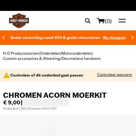
web accessibility
(0)
Gratis verzending vanaf €50 & gratis retourneren -
Nu shoppen
H-D Productsoorten
Onderdelen
Motoronderdelen
/
/
/
Custom accessoires & Afwerking
Decoratieve hardware
/
Controleer pasvorm
Controleer of dit onderdeel gaat passen
CHROMEN ACORN MOERKIT
€ 9,00
|
Onderdeel | SKU Nummer: 94117-93T