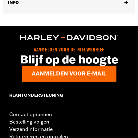
INFO
Universele montage.
Per stuk verkocht:
Elk
In de doos:
5 verchroomde dopmoeren
AANMELDEN VOOR DE NIEUWSBRIEF
Blijf op de hoogte
AANMELDEN VOOR E-MAIL
KLANTONDERSTEUNING
Contact opnemen
Bestelling volgen
Verzendinformatie
Retourneren en omruilen