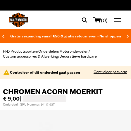
web accessibility
(0)
Gratis verzending vanaf €50 & gratis retourneren -
Nu shoppen
H-D Productsoorten
Onderdelen
Motoronderdelen
/
/
/
Custom accessoires & Afwerking
Decoratieve hardware
/
Controleer pasvorm
Controleer of dit onderdeel gaat passen
CHROMEN ACORN MOERKIT
€ 9,00
|
Onderdeel | SKU Nummer: 94117-93T