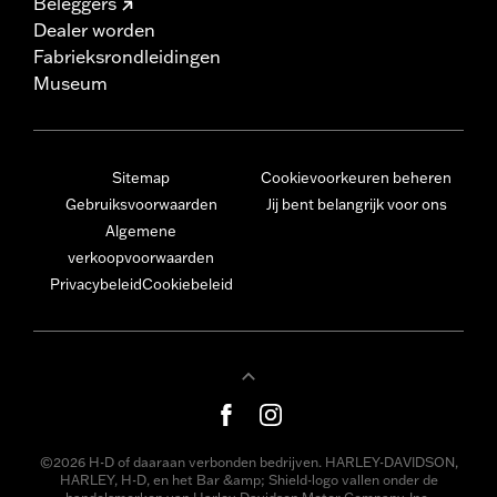
Beleggers
Dealer worden
Fabrieksrondleidingen
Museum
Sitemap
Cookievoorkeuren beheren
Gebruiksvoorwaarden
Jij bent belangrijk voor ons
Algemene
verkoopvoorwaarden
Privacybeleid
Cookiebeleid
©2026 H-D of daaraan verbonden bedrijven. HARLEY-DAVIDSON,
HARLEY, H-D, en het Bar &amp; Shield-logo vallen onder de