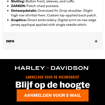
Sluiting
:
Button front, sleeves, and cuffs.
ZAKKEN
:
Patch chest pockets.
Ontwerpdetails
:
Oversized fit. Drop shoulder. Slight
high-low shirttail hem. Custom top-applied back patch.
Graphics
:
Direct embroidery. Digital print on raw edge
jersey appliqué applied with single needle stitch.
INFO
Geslacht:
Vrouwen
GARANTIE:
2 year limited warranty – Go to
www.h-
d.com/warranty
for full details
Herkomst:
Imported
AANMELDEN VOOR DE NIEUWSBRIEF
Blijf op de hoogte
AANMELDEN VOOR E-MAIL