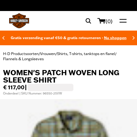
web accessibility
(0)
Gratis verzending vanaf €50 & gratis retourneren -
Nu shoppen
H-D Productsoorten
Vrouwen
Shirts, T-shirts, tanktops en flanel
/
/
/
Flannels & Longsleeves
WOMEN'S PATCH WOVEN LONG
SLEEVE SHIRT
€ 117,00
|
Onderdeel | SKU Nummer: 96550-25VW