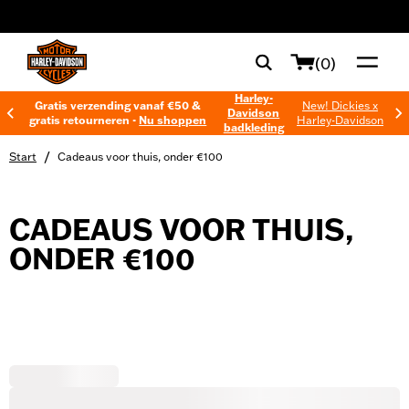
web accessibility
(0)
Harley-
Gratis verzending vanaf €50 &
New! Dickies x
Davidson
gratis retourneren -
Nu shoppen
Harley-Davidson
badkleding
/
Start
Cadeaus voor thuis, onder €100
CADEAUS VOOR THUIS,
ONDER €100