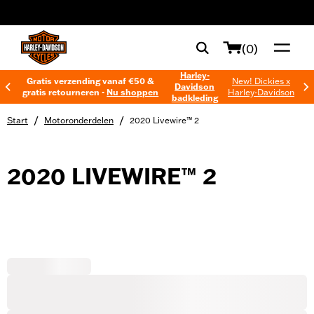
web accessibility
(0)
Harley-
Gratis verzending vanaf €50 &
New! Dickies x
Davidson
gratis retourneren -
Nu shoppen
Harley-Davidson
badkleding
/
/
Start
Motoronderdelen
2020 Livewire™ 2
2020 LIVEWIRE™ 2