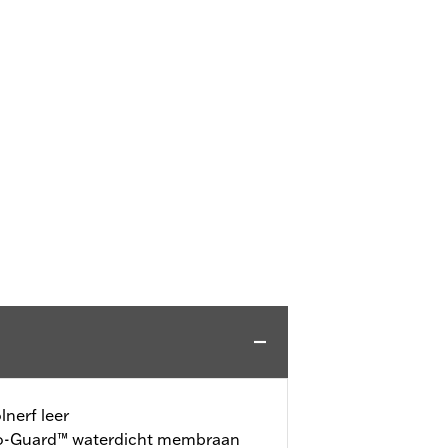
nerf leer
-Guard™ waterdicht membraan