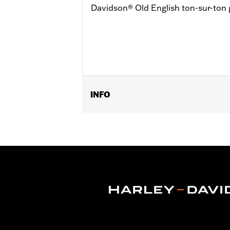
Davidson® Old English ton-sur-ton g
INFO
Geslacht:
Mannen
GARANTIE:
Wolverine Worldwide fabr
Herkomst:
Geïmporteerd
Dimension Description:
SCHACHTHO