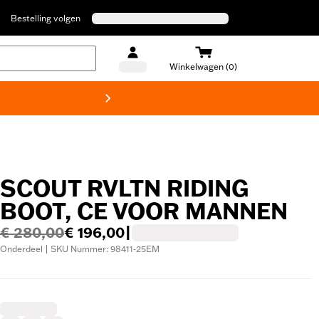
Bestelling volgen
Winkelwagen (0)
Harley
SCOUT RVLTN RIDING
BOOT, CE VOOR MANNEN
€ 280,00
€ 196,00
|
Onderdeel | SKU Nummer: 98411-25EM