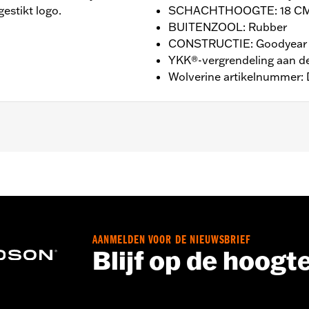
estikt logo.
SCHACHTHOOGTE: 18 CM
BUITENZOOL: Rubber
CONSTRUCTIE: Goodyear 
YKK®-vergrendeling aan de
Wolverine artikelnummer:
ieksgarantie – Ga naar
www.h-d.com/warranty
voor meer in
OGTE: 18 CM / HAKHOOGTE: 2,5 CM
AANMELDEN VOOR DE NIEUWSBRIEF
Blijf op de hoogt