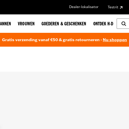
Dealer-lokalisator
Testrit
ANNEN
VROUWEN
GOEDEREN & GESCHENKEN
ONTDEK H-D
Gratis verzending vanaf €50 & gratis retourneren -
Nu shoppen