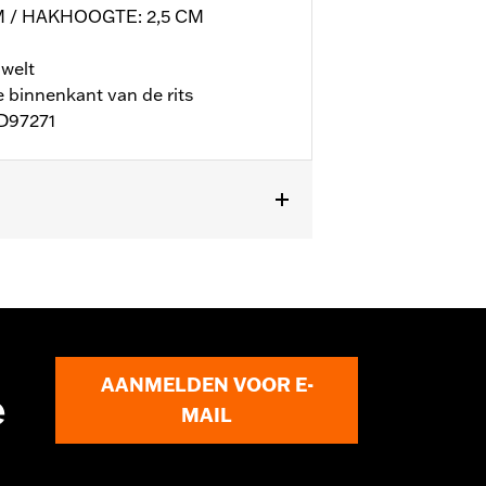
 / HAKHOOGTE: 2,5 CM
welt
 binnenkant van de rits
 D97271
fo
AANMELDEN VOOR E-
e
MAIL