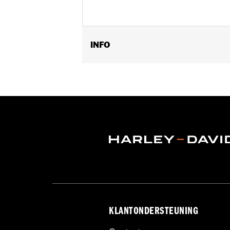
INFO
Geslacht:
Unisex
Vendor Style Nummer:
HDX-98713
KLANTONDERSTEUNING