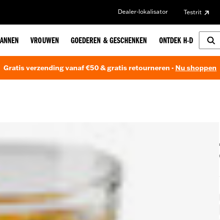
Dealer-lokalisator
Testrit
ANNEN
VROUWEN
GOEDEREN & GESCHENKEN
ONTDEK H-D
Gratis verzending vanaf €50 & gratis retourneren -
Nu shoppen