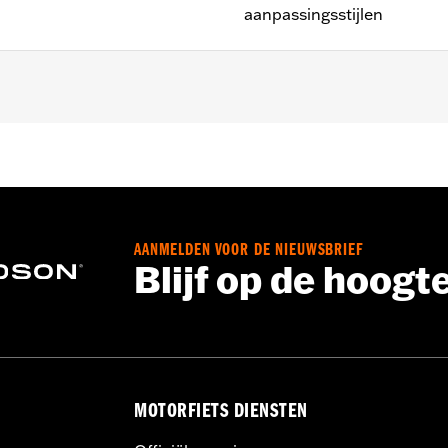
aanpassingsstijlen
 Glide® en Trike modellen (behalve '11-'13 FLHTCUSE en '11 
st niet met accessoirekoplamp P/N 67700040A, 73390-10
AANMELDEN VOOR DE NIEUWSBRIEF
ren
Blijf op de hoogt
MOTORFIETS DIENSTEN