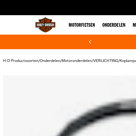
web accessibility
MOTORFIETSEN
ONDERDELEN
M
H-D Productsoorten
Onderdelen
Motoronderdelen
VERLICHTING
Koplampa
/
/
/
/