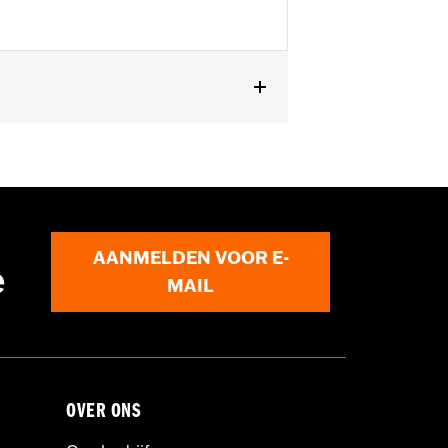
FLHXSE). (Past niet met
A en 90050-02A.
AANMELDEN VOOR E-
e
MAIL
OVER ONS