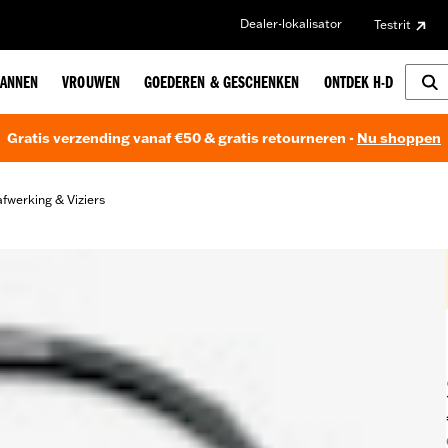
Dealer-lokalisator
Testrit
ANNEN
VROUWEN
GOEDEREN & GESCHENKEN
ONTDEK H-D
Gratis verzending vanaf €50 & gratis retourneren -
Nu shoppen
fwerking & Viziers