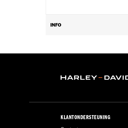
INFO
Past op '96-'13 Electra Glide®, Street
kuipbeschermhoes P/N 57800-00). Pa
Installatie-instructies
Collectie:
Burst
Per stuk verkocht:
Elk
In de doos:
Sierring, zonder toebeho
KLANTONDERSTEUNING