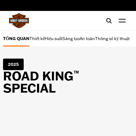
Thiết kế
web accessibility
Hiệu suất
Sáng tạo
TỔNG QUAN
Thiết kế
Hiệu suất
Sáng tạo
An toàn
Thông số kỹ thuật
An toàn
2025
Thông số kỹ thuật
ROAD KING
™
SPECIAL
CÔNG CỤ MUA XE
Tài chính
Lái thử
yêu cầu tài liệu quảng cáo
Ưu đãi