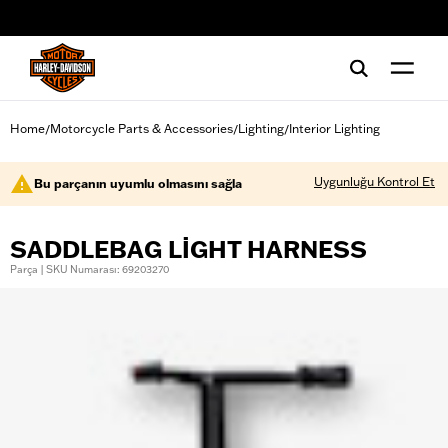
web accessibility
Home
Motorcycle Parts & Accessories
Lighting
Interior Lighting
/
/
/
Uygunluğu Kontrol Et
Bu parçanın uyumlu olmasını sağla
SADDLEBAG LIGHT HARNESS
Parça | SKU Numarası: 69203270