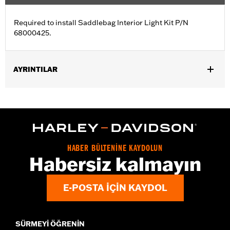
Required to install Saddlebag Interior Light Kit P/N
68000425.
AYRINTILAR
Fits '23-later FLHXSE and FLTRXSE and '24-later FLHX, FLTRX,
FLTRXSTSE and '25-later FLHXU models.
Sold In Units:
Each
In the Box:
Harness
HABER BÜLTENİNE KAYDOLUN
Habersiz kalmayın
E-POSTA IÇIN KAYDOL
SÜRMEYI ÖĞRENIN