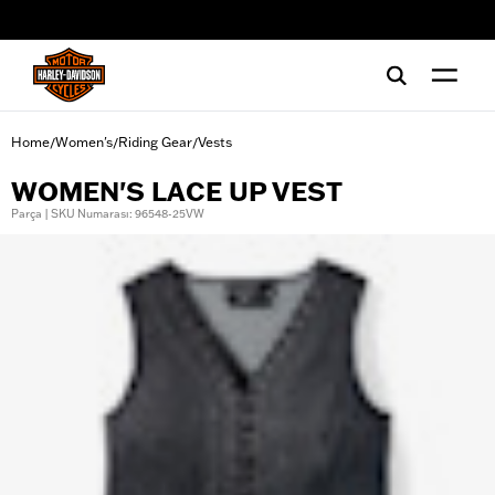
web accessibility
Home
Women's
Riding Gear
Vests
/
/
/
WOMEN'S LACE UP VEST
Parça | SKU Numarası: 96548-25VW