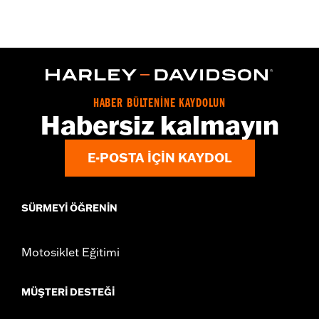
Gender:
Women
WARRANTY:
2 year limited warranty – Go to
www.h-
d.com/warranty
for full details
Origin:
Imported
HABER BÜLTENİNE KAYDOLUN
Habersiz kalmayın
E-POSTA IÇIN KAYDOL
SÜRMEYI ÖĞRENIN
Motosiklet Eğitimi
MÜŞTERI DESTEĞI