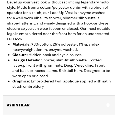
Level up your vest look without sacrificing legendary moto
style. Made from a cotton/polyester denim with a pinch of
spandex for stretch, our Lace Up Vest is enzyme washed
for a well-worn vibe. Its shorter, slimmer silhouette is
shape-flattering and wisely designed with a hook-and-eye
closure so you can wear it open or closed. Our most notable
logo is embroidered near the front hem for an understated
H-D look.
Materials
:
73% cotton, 26% polyester, 1% spandex
heavyweight denim, enzyme washed.
Closure
:
Hidden hook and eye closures.
Design Details
:
Shorter, slim-fit silhouette. Corded
lace-up front with grommets. Deep V-neckline. Front
and back princess seams. Shirttail hem. Designed to be
worn open or closed.
Graphics
:
Embroidered twill appliqué applied with satin
stitch embroidery.
AYRINTILAR