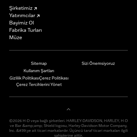
Şirketimiz
Yatırımcılar
Bayimiz Ol
Fabrika Turları
Müze
Sitemap
Sizi Önemsiyoruz
Kullanım Şartları
Gizlilik Politikası
Çerez Politikası
Çerez Tercihlerini Yönet
©2026 H-D veya bağlı şirketleri. HARLEY-DAVIDSON, HARLEY, H-D
ve Bar &amp;amp; Shield logosu, Harley-Davidson Motor Company,
Inc. &#39;ye ait ticari markalardır. Üçüncü taraf ticari markaları ilgili
sahiplerine aittir.