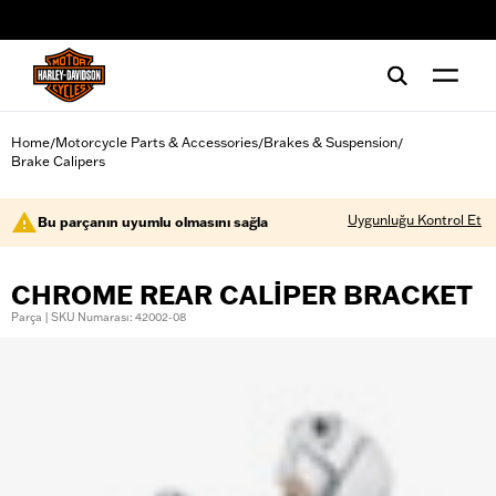
web accessibility
Home
Motorcycle Parts & Accessories
Brakes & Suspension
/
/
/
Brake Calipers
Uygunluğu Kontrol Et
Bu parçanın uyumlu olmasını sağla
CHROME REAR CALIPER BRACKET
Parça | SKU Numarası: 42002-08