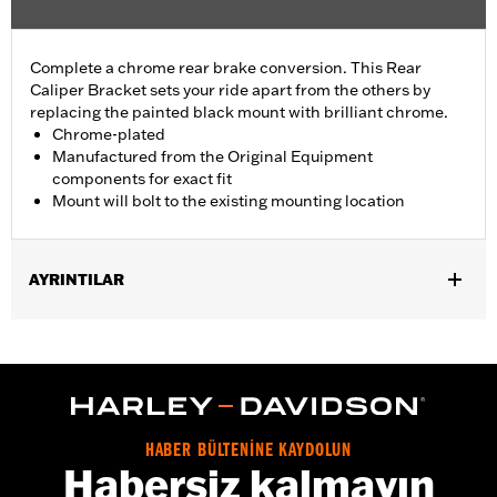
Complete a chrome rear brake conversion. This Rear
Caliper Bracket sets your ride apart from the others by
replacing the painted black mount with brilliant chrome.
Chrome-plated
Manufactured from the Original Equipment
components for exact fit
Mount will bolt to the existing mounting location
AYRINTILAR
Fits '08-'17 Dyna® models.
Installation Instructions
Position On Bike:
Rear
Sold In Units:
Each
In the Box:
Mounting bracket only
HABER BÜLTENİNE KAYDOLUN
WARRANTY:
1 year limited warranty – Go to
www.h-
Habersiz kalmayın
d.com/warranty
for full details