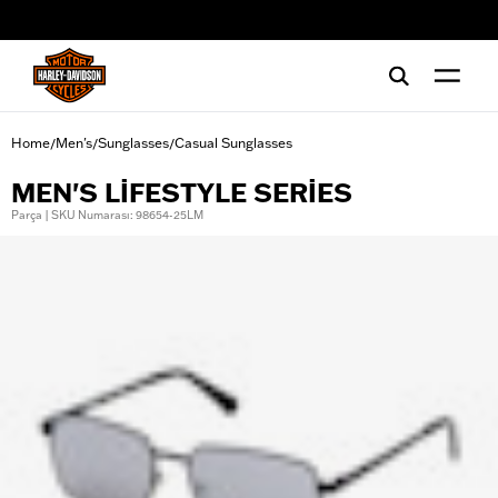
web accessibility
Home
Men's
Sunglasses
Casual Sunglasses
/
/
/
MEN'S LIFESTYLE SERIES
Parça | SKU Numarası: 98654-25LM