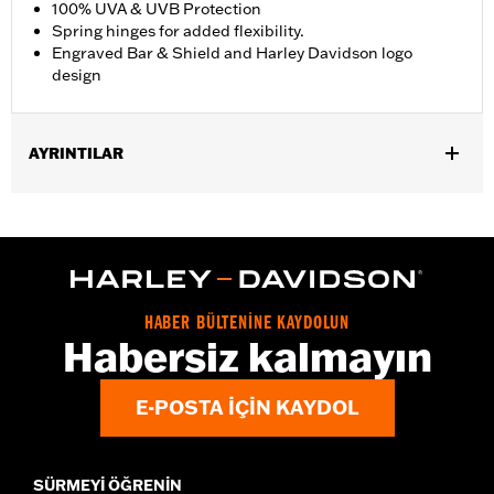
100% UVA & UVB Protection
Spring hinges for added flexibility.
Engraved Bar & Shield and Harley Davidson logo
design
AYRINTILAR
Gender:
Men
,
Functional Features:
100% UV Protection
UVB protection
WARRANTY:
2 year limited warranty – Go to
www.h-
d.com/warranty
for full details
Origin:
Imported
HABER BÜLTENİNE KAYDOLUN
Habersiz kalmayın
E-POSTA IÇIN KAYDOL
SÜRMEYI ÖĞRENIN