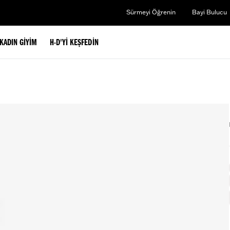
Sürmeyi Öğrenin
Bayi Bulucu
KADIN GIYIM
H-D'YI KEŞFEDIN