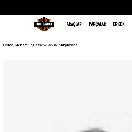
web accessibility
ARAÇLAR
PARÇALAR
ERKEK
Home
Men's
Sunglasses
Casual Sunglasses
/
/
/