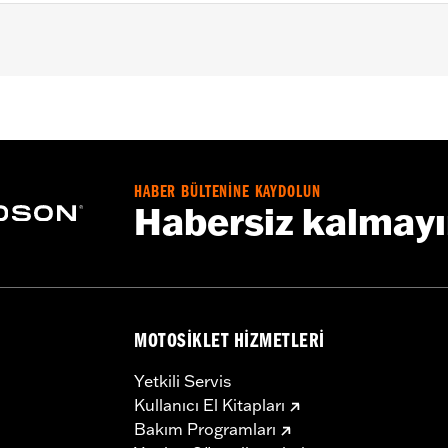
ction
,
UVB protection
– Go to
www.h-d.com/warranty
for full details
HABER BÜLTENİNE KAYDOLUN
Habersiz kalmay
MOTOSIKLET HIZMETLERI
Yetkili Servis
Kullanıcı El Kitapları
Bakım Programları