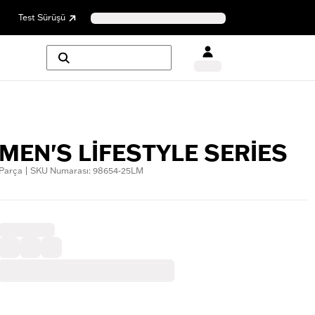
Test Sürüşü
MEN'S LIFESTYLE SERIES
Parça | SKU Numarası: 98654-25LM