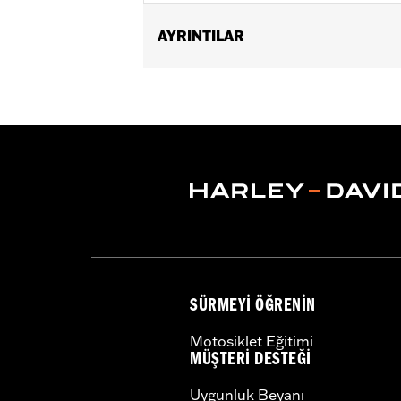
AYRINTILAR
Gender:
Men
Functional Features:
100% UV Prote
WARRANTY:
2 year limited warranty 
Origin:
Imported
SÜRMEYI ÖĞRENIN
Motosiklet Eğitimi
MÜŞTERI DESTEĞI
Uygunluk Beyanı