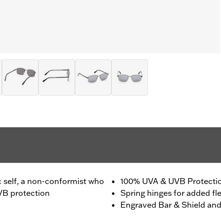
c self, a non-conformist who
100% UVA & UVB Protecti
VB protection
Spring hinges for added flex
Engraved Bar & Shield and