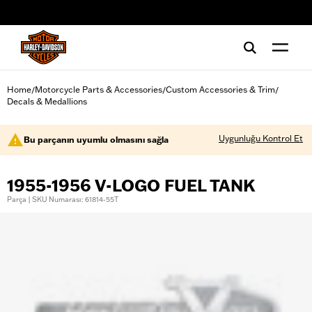
web accessibility
Home
Motorcycle Parts & Accessories
Custom Accessories & Trim
/
/
/
Decals & Medallions
Uygunluğu Kontrol Et
Bu parçanın uyumlu olmasını sağla
1955-1956 V-LOGO FUEL TANK
Parça | SKU Numarası: 61814-55T