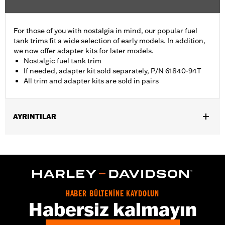
For those of you with nostalgia in mind, our popular fuel
tank trims fit a wide selection of early models. In addition,
we now offer adapter kits for later models.
Nostalgic fuel tank trim
If needed, adapter kit sold separately, P/N 61840-94T
All trim and adapter kits are sold in pairs
AYRINTILAR
Fits '55-'56 FL models.
Sold In Units:
Pair
In the Box:
2 fuel tank nameplates
WARRANTY:
1 year limited warranty – Go to
www.h-
d.com/warranty
for full details
HABER BÜLTENİNE KAYDOLUN
Habersiz kalmayın