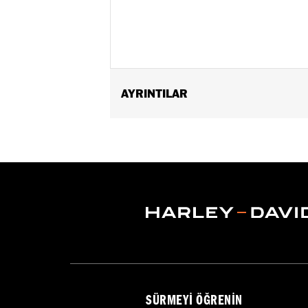
AYRINTILAR
Fits ’02-’17 VRSC, ’96-later XL, ’08-
’11-’12 FLSTSE) ’96-’07 Touring models
Installation Instructions
Collection:
Burst
Diameter:
1.6
Material Diameter UOM:
Inches
Sold In Units:
Pair
In the Box:
Right and left hand grip
WARRANTY:
1 year limited warranty 
SÜRMEYI ÖĞRENIN