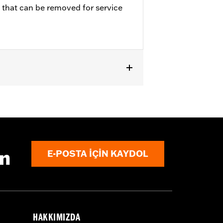
n that can be removed for service
pt FLSTNSE, FLSTSE and FXSBSE and
ın
E-POSTA IÇIN KAYDOL
HAKKIMIZDA