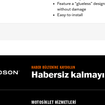
Feature a “glueless” desig
without damage
Easy-to-install
’13 XR, ’96-’17 Dyna (except FXDLS), ’95-’15 Softail (exce
.
HABER BÜLTENİNE KAYDOLUN
Habersiz kalmay
– Go to
www.h-d.com/warranty
for full details
MOTOSIKLET HIZMETLERI