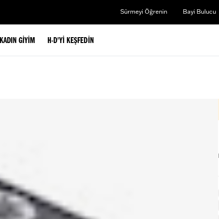
Sürmeyi Öğrenin
Bayi Bulucu
KADIN GIYIM
H-D'YI KEŞFEDIN