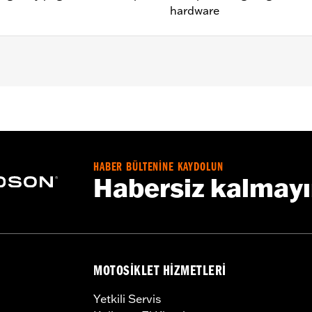
hardware
nd required mounting hardware
– Go to
www.h-d.com/warranty
for full details
HABER BÜLTENİNE KAYDOLUN
limited leg and cosmetic vehicle protection under unique c
Habersiz kalmay
de). They are not made nor intended to provide protection fr
er object. Do not use engine guard footpegs or highway pe
esult in death or serious injury.
MOTOSIKLET HIZMETLERI
Yetkili Servis