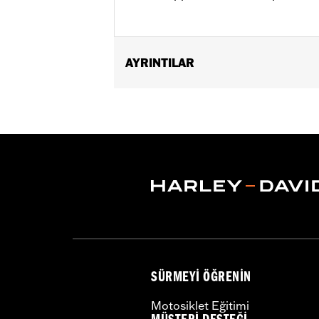
AYRINTILAR
Fits '00-'17 FL Softail® models.
Installation Instructions
Sold In Units:
Each
In the Box:
Engine guard, footpads a
WARRANTY:
1 year limited warranty 
WARNING:
Engine guards may provide 
stopped, very low speed sli
another vehicle or any oth
conditions. Doing so could r
SÜRMEYI ÖĞRENIN
Motosiklet Eğitimi