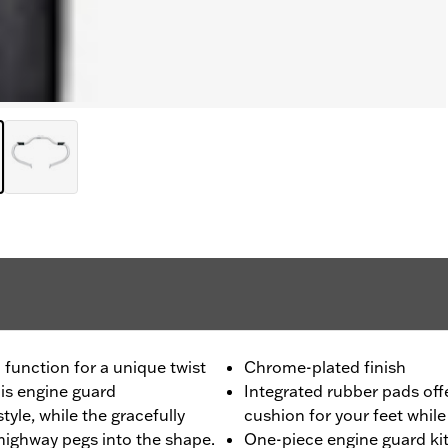
unction for a unique twist
Chrome-plated finish
his engine guard
Integrated rubber pads off
tyle, while the gracefully
cushion for your feet while
highway pegs into the shape.
One-piece engine guard kit