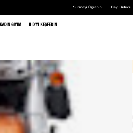
Sürmeyi Öğrenin
Bayi Bulucu
KADIN GIYIM
H-D'YI KEŞFEDIN