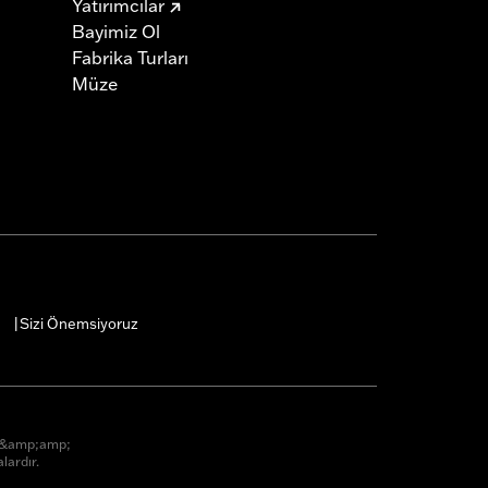
Yatırımcılar
Bayimiz Ol
Fabrika Turları
Müze
Sizi Önemsiyoruz
|
r &amp;amp;
lardır.