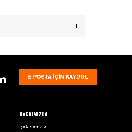
ircumstances (fall over while
ın
E-POSTA IÇIN KAYDOL
om bodily injury in a collision with
gs under normal stop and go operating
HAKKIMIZDA
Şirketimiz