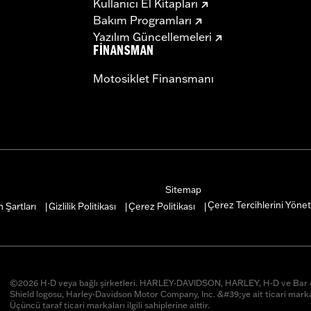
Kullanıcı El Kitapları
Bakım Programları
Yazılım Güncellemeleri
FINANSMAN
Motosiklet Finansmanı
Sitemap
Çerez Tercihlerini Yönet
 Şartları
Gizlilik Politikası
Çerez Politikası
|
|
|
©2026 H-D veya bağlı şirketleri. HARLEY-DAVIDSON, HARLEY, H-D ve Ba
Shield logosu, Harley-Davidson Motor Company, Inc. &#39;ye ait ticari marka
Üçüncü taraf ticari markaları ilgili sahiplerine aittir.