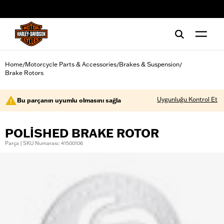
web accessibility
Home
Motorcycle Parts & Accessories
Brakes & Suspension
/
/
/
Brake Rotors
Uygunluğu Kontrol Et
Bu parçanın uyumlu olmasını sağla
POLISHED BRAKE ROTOR
Parça | SKU Numarası: 41500106