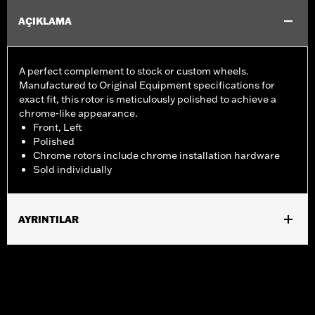
AÇIKLAMA
A perfect complement to stock or custom wheels.
Manufactured to Original Equipment specifications for
exact fit, this rotor is meticulously polished to achieve a
chrome-like appearance.
Front, Left
Polished
Chrome rotors include chrome installation hardware
Sold individually
AYRINTILAR
Fits ’14-'22 XL, ’06-'17 Dyna® (except FXDLS), ’15-later Softail®
(except FXSE) and ’09-later Touring and Trike models with
Original Equipment or accessory wheel with 3.25" bolt circle
rotor mount.
Installation Instructions