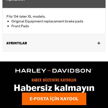
Fits '04-later XL models.
Original Equipment replacement brake pads
Front Pads
AYRINTILAR
Fits '04-'13 XL models.
Installation Instructions
Position On Bike:
Front
Sold In Units:
Pair
In the Box:
One set of brake pads
HABER BÜLTENİNE KAYDOLUN
Habersiz kalmayın
E-POSTA IÇIN KAYDOL