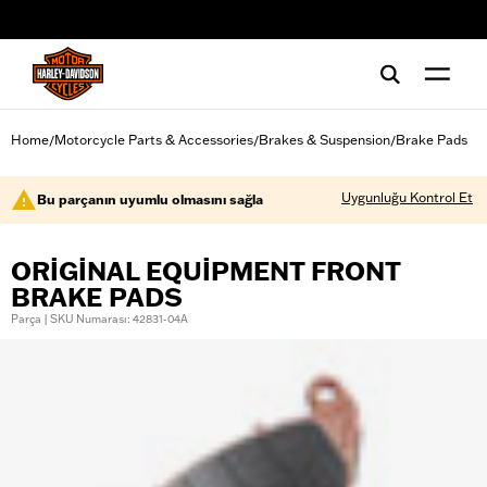
web accessibility
Home
Motorcycle Parts & Accessories
Brakes & Suspension
Brake Pads
/
/
/
Uygunluğu Kontrol Et
Bu parçanın uyumlu olmasını sağla
ORIGINAL EQUIPMENT FRONT
BRAKE PADS
Parça | SKU Numarası: 42831-04A