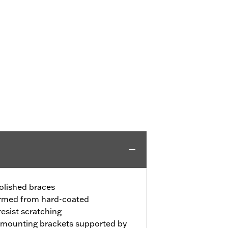
polished braces
ormed from hard-coated
resist scratching
l mounting brackets supported by