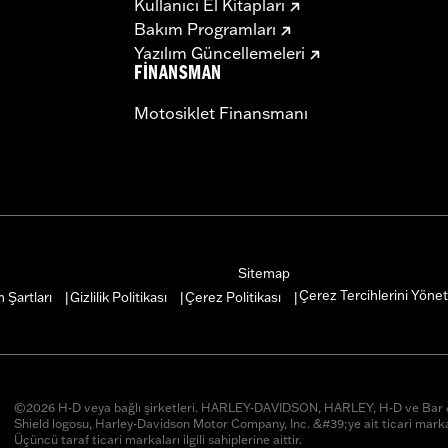
Kullanıcı El Kitapları
Bakım Programları
Yazılım Güncellemeleri
FINANSMAN
Motosiklet Finansmanı
Sitemap
Çerez Tercihlerini Yönet
 Şartları
Gizlilik Politikası
Çerez Politikası
|
|
|
©2026 H-D veya bağlı şirketleri. HARLEY-DAVIDSON, HARLEY, H-D ve Ba
Shield logosu, Harley-Davidson Motor Company, Inc. &#39;ye ait ticari marka
Üçüncü taraf ticari markaları ilgili sahiplerine aittir.