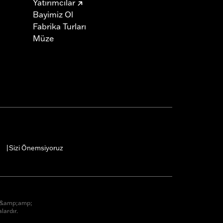
Yatırımcılar
Bayimiz Ol
Fabrika Turları
Müze
Sizi Önemsiyoruz
|
r &amp;amp;
lardır.