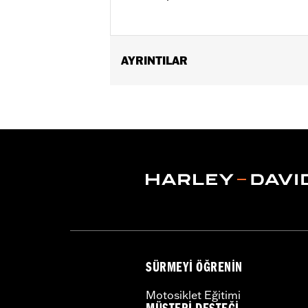
AYRINTILAR
Fits '00-'17 FLS, FLSS, FLST, FLSTC,
FLSTF, FLSTFB and FLSTFBS models r
not fit with Custom Auxiliary Lighting
Sold In Units:
Each
Material:
Hard-coated Polycarbonat
Width:
23.1 Inches
In the Box:
Windshield and brackets
Material Width UOM:
Inches
Windshield Height above Headlamp
Windshield Height above Headlam
Windshield Overall Height:
23.4
SÜRMEYI ÖĞRENIN
Windshield Overall Height UOM:
In
WARRANTY:
1 year limited warranty 
Motosiklet Eğitimi