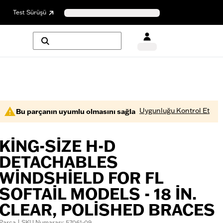
Test Sürüşü
Uygunluğu Kontrol Et
Bu parçanın uyumlu olmasını sağla
KING-SIZE H-D
DETACHABLES
WINDSHIELD FOR FL
SOFTAIL MODELS - 18 IN.
CLEAR, POLISHED BRACES
Parça | SKU Numarası: 57061-09