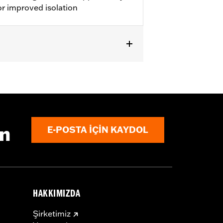
r improved isolation
 lighting. '00-'17 FLS, FLSS, FLST,
Hardware Kit P/N 91800025. Does
ın
E-POSTA IÇIN KAYDOL
HAKKIMIZDA
Şirketimiz