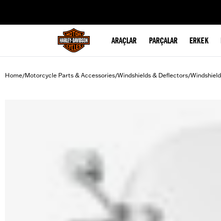
web accessibility
ARAÇLAR
PARÇALAR
ERKEK
Home
Motorcycle Parts & Accessories
Windshields & Deflectors
Windshield
/
/
/