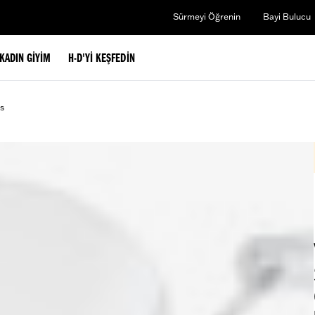
Sürmeyi Öğrenin
Bayi Bulucu
KADIN GIYIM
H-D'YI KEŞFEDIN
s