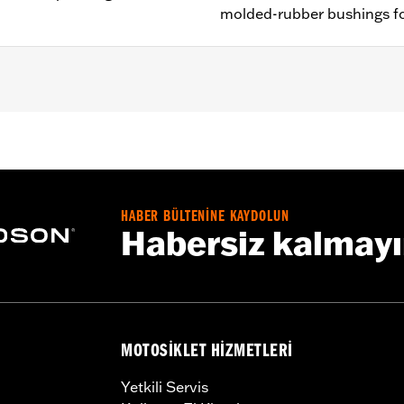
molded-rubber bushings fo
 FLSTF, FLSTFB and FLSTFBS models equipped with auxiliary
equire separate purchase of mounting hardware Docking 
 Kit P/N 68000051.
e
HABER BÜLTENİNE KAYDOLUN
Habersiz kalmay
:
18.0
p UOM:
Inches
MOTOSIKLET HIZMETLERI
ches
– Go to
www.h-d.com/warranty
for full details
Yetkili Servis